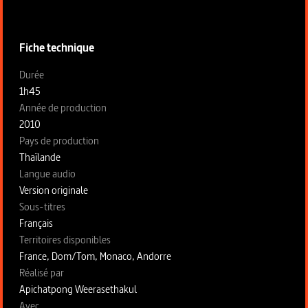
Informations techniques du programme
Fiche technique
Fiche technique section gauche
Durée
1h45
Année de production
2010
Pays de production
Thaïlande
Langue audio
Version originale
Sous-titres
Français
Territoires disponibles
France, Dom/Tom, Monaco, Andorre
Fiche technique section droite
Réalisé par
Apichatpong Weerasethakul
Avec