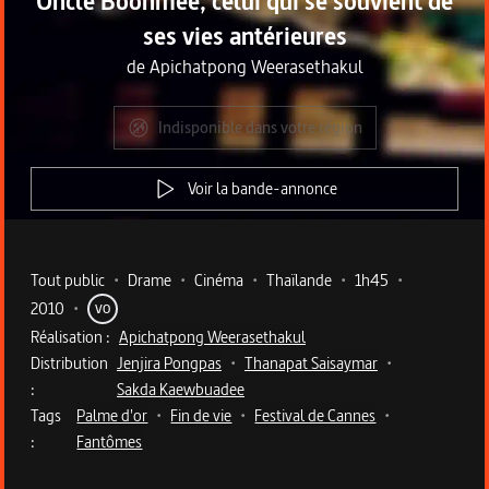
Oncle Boonmee, celui qui se souvient de
ses vies antérieures
de
Apichatpong Weerasethakul
Indisponible dans votre région
Voir la bande-annonce
Metadata du programme
Tout public
•
Drame
•
Cinéma
•
Thaïlande
•
1h45
•
2010
•
VO
Réalisation :
Apichatpong Weerasethakul
Distribution
Jenjira Pongpas
•
Thanapat Saisaymar
•
:
Sakda Kaewbuadee
Tags
Palme d'or
•
Fin de vie
•
Festival de Cannes
•
:
Fantômes
Description du programme