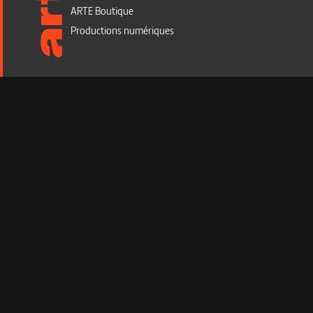
ARTE Boutique
Productions numériques
Infos légales
Gérer les cookies
CGV CGU
Mentions Légales et protection des données personnelles
Politique de cookies ARTE Boutique
Accessibilité : non conforme
Plan du site
Newsletter Boutique
Recevez toutes nos actualités VOD (nouvelles sorties, off