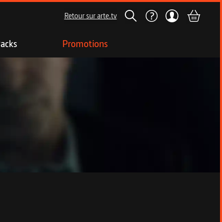
Retour sur arte.tv
acks
Promotions