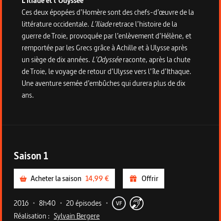
L’Iliade et l’Odyssée
Ces deux épopées d’Homère sont des chefs-d’œuvre de la
littérature occidentale.
L’Iliade
retrace l’histoire de la
guerre de Troie, provoquée par l’enlèvement d’Hélène, et
remportée par les Grecs grâce à Achille et à Ulysse après
un siège de dix années.
L’Odyssée
raconte, après la chute
de Troie, le voyage de retour d’Ulysse vers l’île d’Ithaque.
Une aventure semée d’embûches qui durera plus de dix
ans.
Saison
1
Saison
1
Acheter la saison
14,99 €
Offrir
2016
•
8h40
•
20 épisodes
•
VF
Réalisation :
Sylvain Bergere