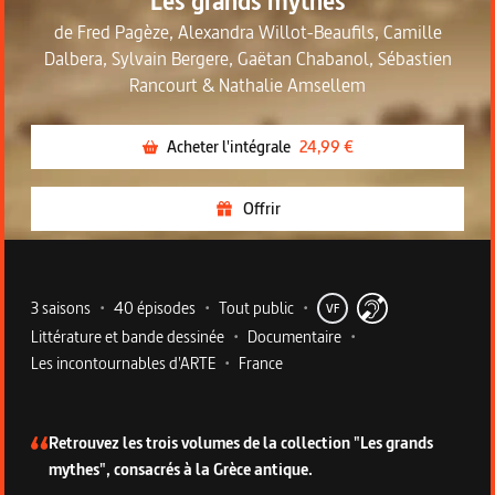
Les grands mythes
de
Fred Pagèze
,
Alexandra Willot-Beaufils
,
Camille
Dalbera
,
Sylvain Bergere
,
Gaëtan Chabanol
,
Sébastien
Rancourt
&
Nathalie Amsellem
Acheter l'intégrale
24,99 €
Offrir
Metadata du programme
3 saisons
•
40 épisodes
•
Tout public
•
VF
Littérature et bande dessinée
•
Documentaire
•
Les incontournables d'ARTE
•
France
Description de la série
Retrouvez les trois volumes de la collection "Les grands
mythes", consacrés à la Grèce antique.