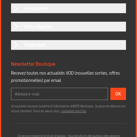
Assistance
Infos légales
Paiement
Newsletter Boutique
Recevez toutes nos actualités VOD (nouvelles sorties, offres
promotionnelles) par email
OK
Je souhaite recevoir la lettre d’information d'ARTE Boutique. Je peux me désinscrire
à tout moment. Pour en savoir plus,
consultez nos CGU
.
Ce service respecte le droit d’auteur. Tous les droits des auteurs des oeuvres