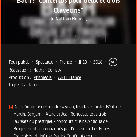
Bach : "Concertos pour deux et trois
Clavecins"
de
Nathan Benisty
Indisponible dans votre région
Metadata du programme
Tout public
•
Spectacle
•
France
•
1h23
•
2016
•
VO
Réalisation :
Nathan Benisty
Production :
Prismedia
•
ARTE France
Tags :
Captation
Description du programme
Dans l’intimité de la salle Gaveau, les clavecinistes Béatrice
Martin, Benjamin Alard et Jean Rondeau, tous trois
lauréats du prestigieux concours Musica Antiqua de
Bruges, sont accompagnés par l’ensemble Les Folies
Françoises, dirigé par Patrick Cohën-Akenine.