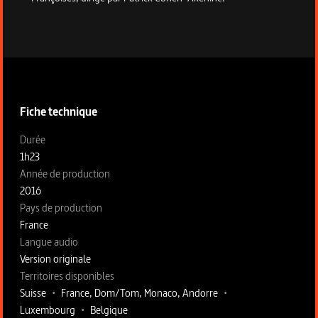
Informations techniques du programme
Fiche technique
Fiche technique section gauche
Durée
1h23
Année de production
2016
Pays de production
France
Langue audio
Version originale
Territoires disponibles
Suisse
•
France, Dom/Tom, Monaco, Andorre
•
Luxembourg
•
Belgique