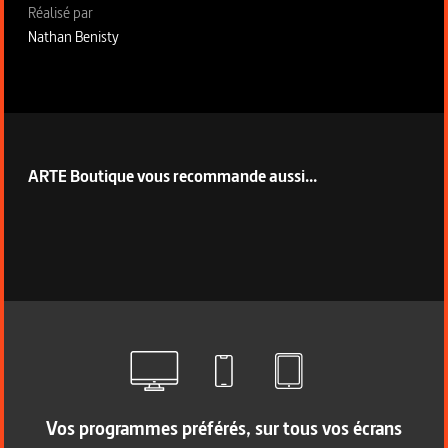
Fiche technique section droite
Réalisé par
Nathan Benisty
ARTE Boutique vous recommande aussi...
Vos programmes préférés, sur tous vos écrans