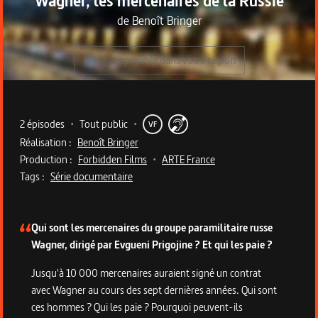
Wagner, les mercenaires de la Russie
de
Benoît Bringer
Indisponible dans votre région
Metadata du programme
2 épisodes
•
Tout public
•
VF
Réalisation :
Benoît Bringer
Production :
Forbidden Films
•
ARTE France
Tags :
Série documentaire
Description de la série
Qui sont les mercenaires du groupe paramilitaire russe
Wagner, dirigé par Evgueni Prigojine ? Et qui les paie ?
Jusqu'à 10 000 mercenaires auraient signé un contrat
avec Wagner au cours des sept dernières années. Qui sont
ces hommes ? Qui les paie ? Pourquoi peuvent-ils