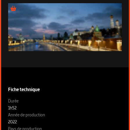
Épisode 2
Informations techniques de la série
Fiche technique
Fiche technique section gauche
Durée
1h52
Année de production
2022
Pays de production