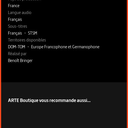
France
Langue audio
Français
Sous-titres
Français
•
STSM
Territoires disponibles
DOM-TOM
•
Europe Francophone et Germanophone
Fiche technique section droite
Réalisé par
Benoît Bringer
ARTE Boutique vous recommande aussi...