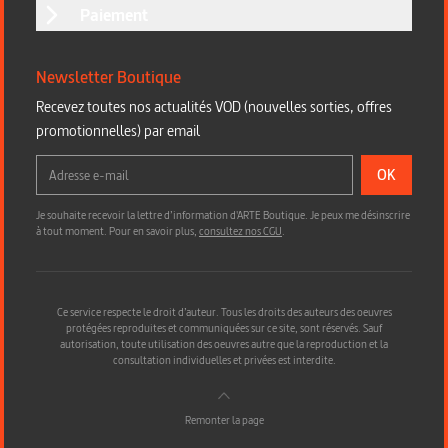
Paiement
Newsletter Boutique
Recevez toutes nos actualités VOD (nouvelles sorties, offres
promotionnelles) par email
OK
Je souhaite recevoir la lettre d’information d'ARTE Boutique. Je peux me désinscrire
à tout moment. Pour en savoir plus,
consultez nos CGU
.
Ce service respecte le droit d’auteur. Tous les droits des auteurs des oeuvres
protégées reproduites et communiquées sur ce site, sont réservés. Sauf
autorisation, toute utilisation des oeuvres autre que la reproduction et la
consultation individuelles et privées est interdite.
Remonter la page