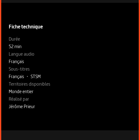
Informations techniques du programme
Fiche technique
Fiche technique section gauche
Durée
52 min
Langue audio
Français
Sous-titres
Français
•
STSM
Territoires disponibles
Monde entier
Fiche technique section droite
Réalisé par
Jérôme Prieur