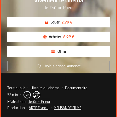
Vivement le cinéma
de
Jérôme Prieur
Louer
2,99 €
Acheter
6,99 €
Offrir
Voir la bande-annonce
Metadata du programme
Tout public
•
Histoire du cinéma
•
Documentaire
•
52 min
•
VF
Réalisation :
Jérôme Prieur
Production :
ARTE France
•
MELISANDE FILMS
Description du programme