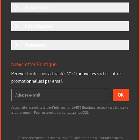
Assistance
Infos légales
Paiement
Newsletter Boutique
Recevez toutes nos actualités VOD (nouvelles sorties, offres
promotionnelles) par email
OK
Je souhaite recevoir la lettre d’information d'ARTE Boutique. Je peux me désinscrire
à tout moment. Pour en savoir plus,
consultez nos CGU
.
Ce service respecte le droit d’auteur. Tous les droits des auteurs des oeuvres