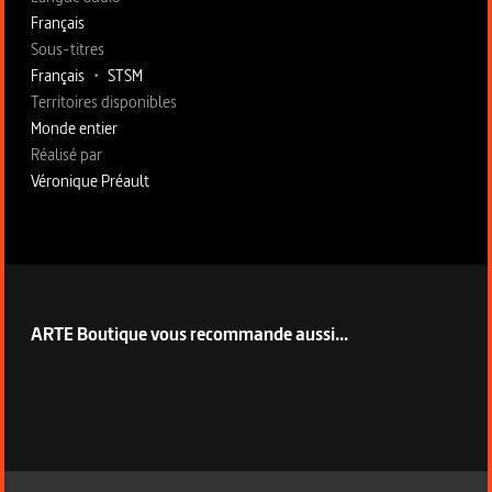
Français
Sous-titres
Français
•
STSM
Territoires disponibles
Monde entier
Fiche technique section droite
Réalisé par
Véronique Préault
ARTE Boutique vous recommande aussi...