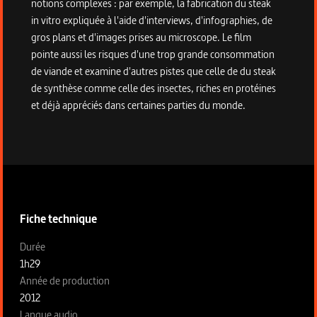
notions complexes : par exemple, la fabrication du steak
in vitro expliquée à l'aide d'interviews, d'infographies, de
gros plans et d'images prises au microscope. Le film
pointe aussi les risques d'une trop grande consommation
de viande et examine d'autres pistes que celle de du steak
de synthèse comme celle des insectes, riches en protéines
et déjà appréciés dans certaines parties du monde.
Informations techniques du programme
Fiche technique
Fiche technique section gauche
Durée
1h29
Année de production
2012
Langue audio