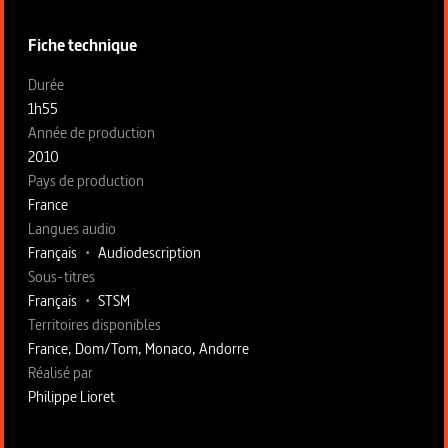
Fiche technique
Fiche technique section gauche
Durée
1h55
Année de production
2010
Pays de production
France
Langues audio
Français
•
Audiodescription
Sous-titres
Français
•
STSM
Territoires disponibles
France, Dom/Tom, Monaco, Andorre
Fiche technique section droite
Réalisé par
Philippe Lioret