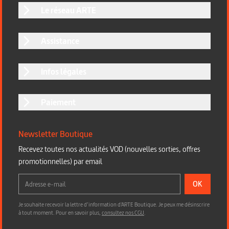
Le réseau ARTE
Assistance
Infos légales
Paiement
Newsletter Boutique
Recevez toutes nos actualités VOD (nouvelles sorties, offres
promotionnelles) par email
OK
Je souhaite recevoir la lettre d’information d'ARTE Boutique. Je peux me désinscrire
à tout moment. Pour en savoir plus,
consultez nos CGU
.