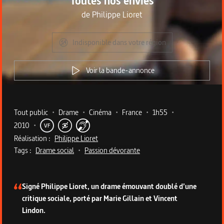
Toutes nos envies
de
Philippe Lioret
Indisponible dans votre région
Voir la bande-annonce
Metadata du programme
Tout public
•
Drame
•
Cinéma
•
France
•
1h55
•
2010
•
VF
Réalisation :
Philippe Lioret
Tags :
Drame social
•
Passion dévorante
Description du programme
Signé Philippe Lioret, un drame émouvant doublé d’une
critique sociale, porté par Marie Gillain et Vincent
Lindon.