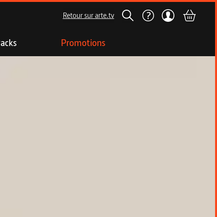
Retour sur arte.tv
acks
Promotions