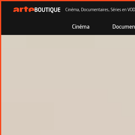
Cinéma, Documentaires, Séries en VOD à
Cinéma
Document