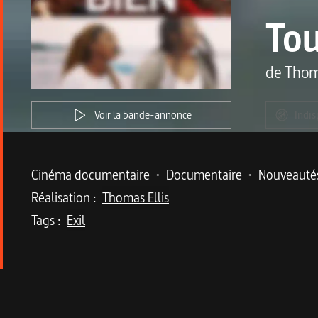
Tou
de
Thom
Voir la bande-annonce
Indis
Metadata du programme
Cinéma documentaire
•
Documentaire
•
Nouveauté
Réalisation :
Thomas Ellis
Tags :
Exil
Description du program
Les portraits croisés de cinq adolescents migra