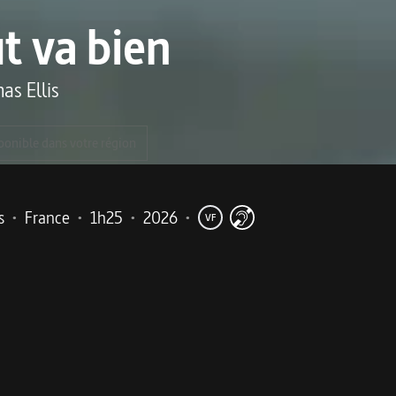
t va bien
as Ellis
ponible dans votre région
s
•
France
•
1h25
•
2026
•
VF
me
nts, qui retracent leurs parcours d’émancipation entre rési