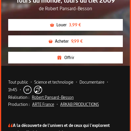
Tours du monde, tours du ciel 2009
de
Robert Pansard-Besson
Louer
3,99 €
Acheter
9,99 €
Offrir
Metadata du programme
Tout public
•
Science et technologie
•
Documentaire
•
1h45
•
VF
Réalisation :
Robert Pansard-Besson
Production :
ARTE France
•
ARKAB PRODUCTIONS
Description du programme
A la découverte de l'univers et de ceux qui l'explorent