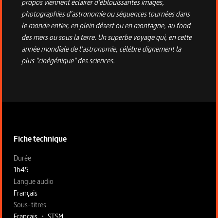
propos viennent éclairer d'éblouissantes images,
photographies d'astronomie ou séquences tournées dans
le monde entier, en plein désert ou en montagne, au fond
des mers ou sous la terre. Un superbe voyage qui, en cette
année mondiale de l'astronomie, célèbre dignement la
plus "cinégénique" des sciences.
Informations techniques du programme
Fiche technique
Fiche technique section gauche
Durée
1h45
Langue audio
Français
Sous-titres
Français
•
STSM