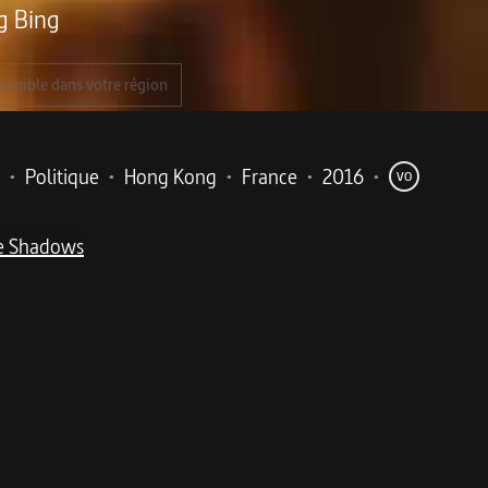
 Bing
ponible dans votre région
•
Politique
•
Hong Kong
•
France
•
2016
•
VO
e Shadows
me
ltat est magnifique, bouleversant...
rre civile à la frontière chinoise. Depuis début 2015, de violents conflits 
ienne de ces réfugiés.