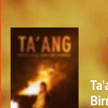
Ta'
Bi