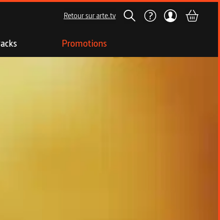
Retour sur arte.tv
acks
Promotions