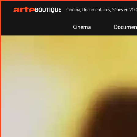
Cinéma, Documentaires, Séries en VOD à
Cinéma
Document