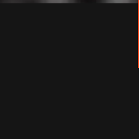
 et pleine de rebondissements avec Rachida
uicide d’une balle dans la tête après une
cette crise qui risque de faire des vagues
enne compagne d’un journaliste indépendant,