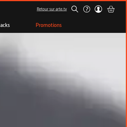
Retour sur arte.tv
acks
Promotions