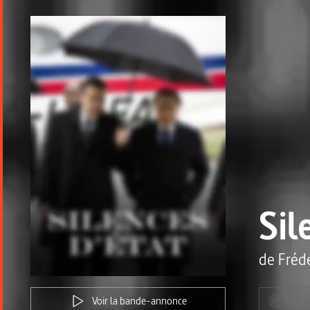
Sil
de
Fréd
Voir la bande-annonce
Indis