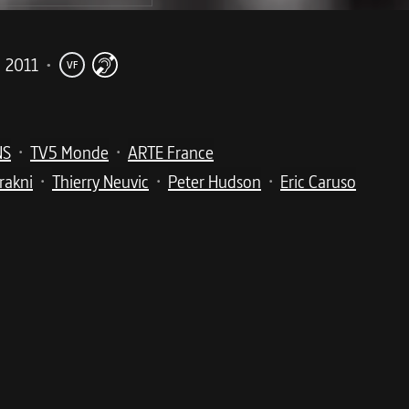
2011
•
VF
NS
TV5 Monde
ARTE France
•
•
rakni
Thierry Neuvic
Peter Hudson
Eric Caruso
•
•
•
me
 de son ministre de la Santé… Une fable politique efficace
, le très populaire ministre de la Santé Frédéric Dalème se s
ublique, Jacques Rohmérieu. Pour gérer la communication de 
s services d’une conseillère, Claire Ferran. Elle est l’anci