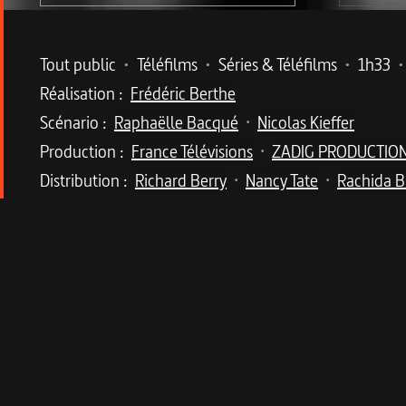
Metadata du programme
Tout public
•
Téléfilms
•
Séries & Téléfilms
•
1h33
•
Réalisation :
Frédéric Berthe
Scénario :
Raphaëlle Bacqué
Nicolas Kieffer
•
Production :
France Télévisions
ZADIG PRODUCTIO
•
Distribution :
Richard Berry
Nancy Tate
Rachida B
•
•
Description du program
À l'Élysée, le président est témoin du suicide
Brakni, Thierry Neuvic et Richard Berry.
Un soir, dans les appartements privés de l’Élysée
discussion houleuse avec le président de la Rép
dans l’opinion, celui-ci décide de s’adjoindre le