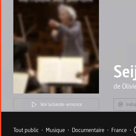
Sei
de
Oliv
Voir la bande-annonce
Indis
Metadata du programme
Tout public
•
Musique
•
Documentaire
•
France
•