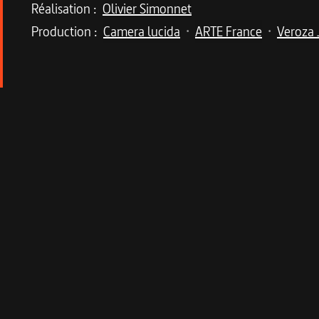
Réalisation :
Olivier Simonnet
Production :
Camera lucida
ARTE France
Veroza 
•
•
Description du program
Le portrait de l’une des dernières légendes viva
er
Né le 1
septembre 1935, Seiji Ozawa fut le prem
restera pendant trois décennies. L'ancien élève 
en hommage à Hideo Saito, son premier grand maî
France, pays avec lequel il a noué des liens prof
ainsi choisi de circonscrire ses activités au Jap
l’interprétation de la musique
".
Trésor national