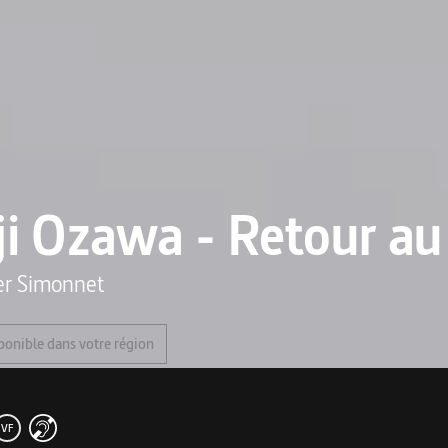
ji Ozawa - Retour au
ier Simonnet
ponible dans votre région
VF