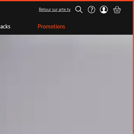
Retour sur arte.tv
acks
Promotions