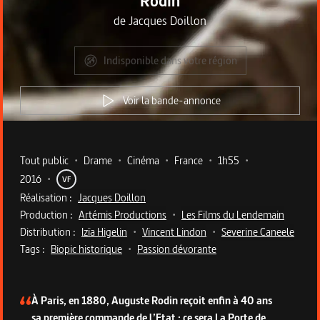
Rodin
de
Jacques Doillon
Indisponible dans votre région
Voir la bande-annonce
Metadata du programme
Tout public
•
Drame
•
Cinéma
•
France
•
1h55
•
2016
•
VF
Réalisation :
Jacques Doillon
Production :
Artémis Productions
•
Les Films du Lendemain
Distribution :
Izïa Higelin
•
Vincent Lindon
•
Severine Caneele
Tags :
Biopic historique
•
Passion dévorante
Description du programme
À Paris, en 1880, Auguste Rodin reçoit enfin à 40 ans
sa première commande de l’Etat : ce sera La Porte de