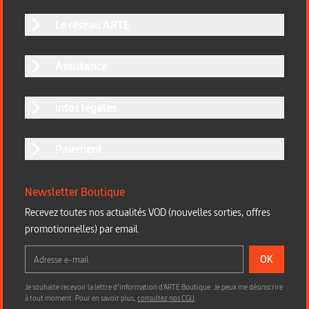
Le réseau ARTE
Assistance
Infos légales
Paiement
Newsletter Boutique
Recevez toutes nos actualités VOD (nouvelles sorties, offres
promotionnelles) par email
OK
Je souhaite recevoir la lettre d’information d'ARTE Boutique. Je peux me désinscrire
à tout moment. Pour en savoir plus,
consultez nos CGU
.