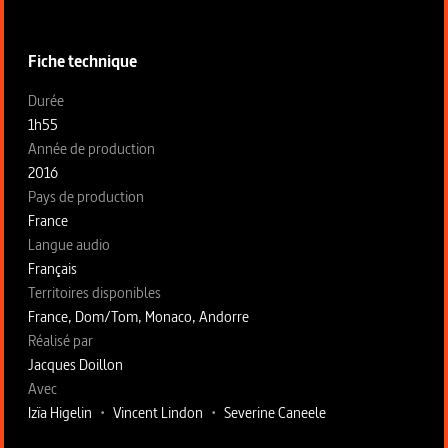
Fiche technique
Fiche technique section gauche
Durée
1h55
Année de production
2016
Pays de production
France
Langue audio
Français
Territoires disponibles
France, Dom/Tom, Monaco, Andorre
Fiche technique section droite
Réalisé par
Jacques Doillon
Avec
Izïa Higelin
•
Vincent Lindon
•
Severine Caneele