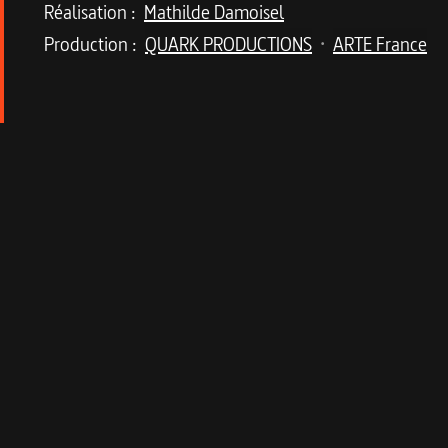
Réalisation :
Mathilde Damoisel
Production :
QUARK PRODUCTIONS
ARTE France
•
Description du program
En 1960 s'ouvre à Londres le "procès du siècl
En vertu d'une nouvelle loi autorisant la parution
D. H. Lawrence,
L'amant de lady Chatterley
, int
Le procureur Mervyn Griffith Jones fustige des pa
et même un évêque prennent ardemment la déf
La procédure débouchera sur un "non coupable" un
La conquête du plaisir