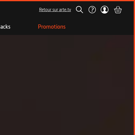
Retour sur arte.tv
acks
Promotions