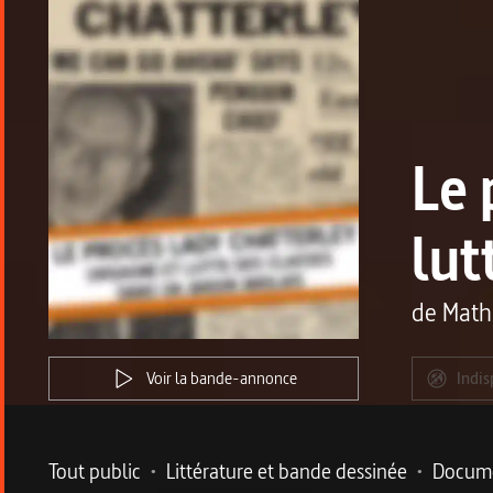
Le 
lut
de
Math
Voir la bande-annonce
Indis
Metadata du programme
Tout public
•
Littérature et bande dessinée
•
Docume