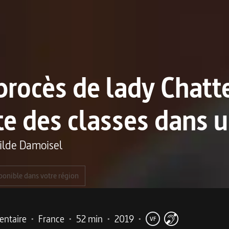
procès de lady Chatt
te des classes dans u
ilde Damoisel
ponible dans votre région
ntaire
•
France
•
52 min
•
2019
•
VF