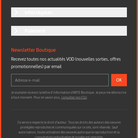
Infos légales
Paiement
Newsletter Boutique
Recevez toutes nos actualités VOD (nouvelles sorties, offres
promotionnelles) par email
OK
Je souhaite recevoir la lettre d’information d'ARTE Boutique. Je peux me désinscrire
à tout moment. Pour en savoir plus,
consultez nos CGU
.
Ce service respecte le droit d’auteur. Tous les droits des auteurs des oeuvres
protégées reproduites et communiquées sur ce site, sont réservés. Sauf
autorisation, toute utilisation des oeuvres autre que la reproduction et la
consultation individuelles et privées est interdite.