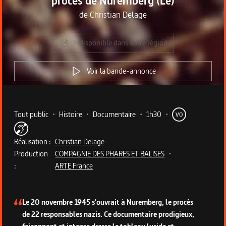
procès de Nuremberg (Le)
de
Christian Delage
Indisponible dans votre région
Voir la bande-annonce
Metadata du programme
Tout public
•
Histoire
•
Documentaire
•
1h30
•
VO
Réalisation :
Christian Delage
Production
COMPAGNIE DES PHARES ET BALISES
•
:
ARTE France
Description du programme
Le 20 novembre 1945 s'ouvrait à Nuremberg, le procès
de 22 responsables nazis. Ce documentaire prodigieux,