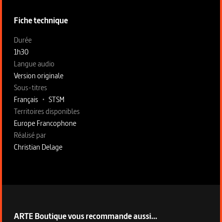
Fiche technique
Fiche technique section gauche
Durée
1h30
Langue audio
Version originale
Sous-titres
Français
•
STSM
Territoires disponibles
Europe Francophone
Fiche technique section droite
Réalisé par
Christian Delage
ARTE Boutique vous recommande aussi...