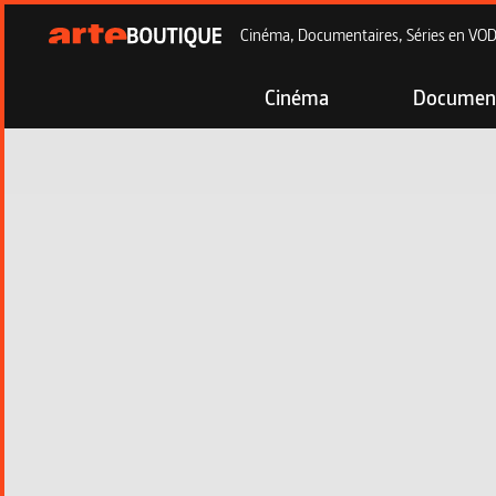
Cinéma, Documentaires, Séries en VOD à
Cinéma
Document