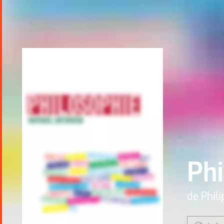
Phi
de
Phili