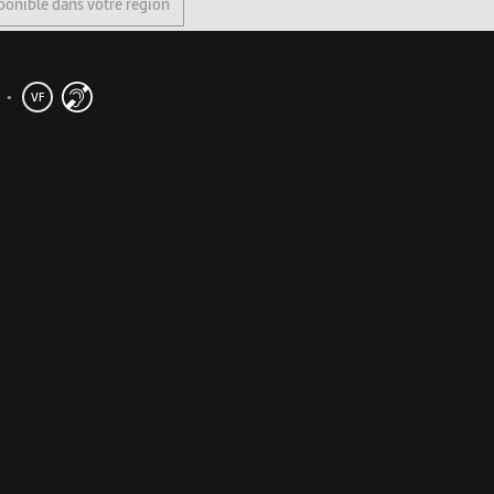
ponible dans votre région
•
VF
me
accorder sa préférence à ce qui nous identifie les uns aux 
paradoxalement, dans l'ethnocentrisme ?
e alter ego ? Et si l'universel était une forme d'égoïsme ? C
ecter les différences sans verser dans l'indifférence? Avec