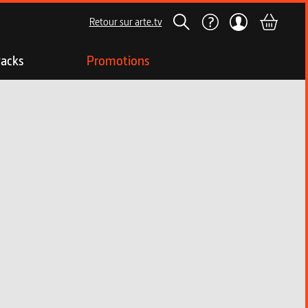
Retour sur arte.tv
acks
Promotions