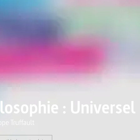
losophie : Universel
ppe Truffault