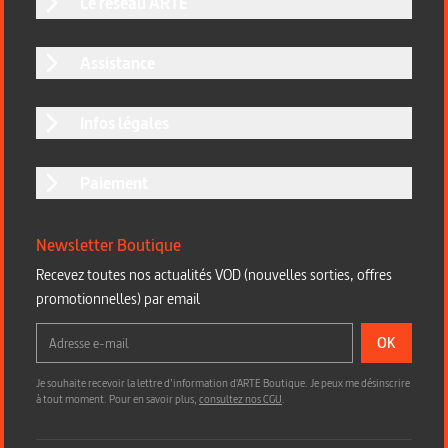
Le réseau ARTE
Assistance
Infos légales
Paiement
Newsletter Boutique
Recevez toutes nos actualités VOD (nouvelles sorties, offres
promotionnelles) par email
OK
Je souhaite recevoir la lettre d’information d'ARTE Boutique. Je peux me désinscrire
à tout moment. Pour en savoir plus,
consultez nos CGU
.