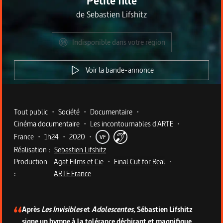
Petite fille
de
Sebastien Lifshitz
Indisponible dans votre région
Voir la bande-annonce
Metadata du programme
Tout public
•
Société
•
Documentaire
•
Cinéma documentaire
•
Les incontournables d'ARTE
•
France
•
1h24
•
2020
•
VF
Réalisation :
Sebastien Lifshitz
Production
Agat Films et Cie
•
Final Cut for Real
•
:
ARTE France
Description du programme
Après
Les Invisibles
et
Adolescentes,
Sébastien Lifshitz
signe un hymne à la tolérance déchirant et magnifique