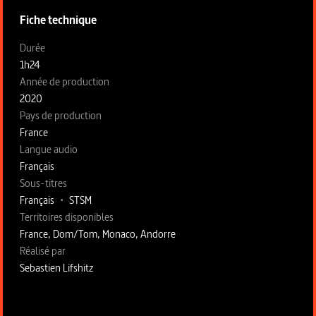
Fiche technique
Fiche technique section gauche
Durée
1h24
Année de production
2020
Pays de production
France
Langue audio
Français
Sous-titres
Français
•
STSM
Territoires disponibles
France, Dom/Tom, Monaco, Andorre
Fiche technique section droite
Réalisé par
Sebastien Lifshitz