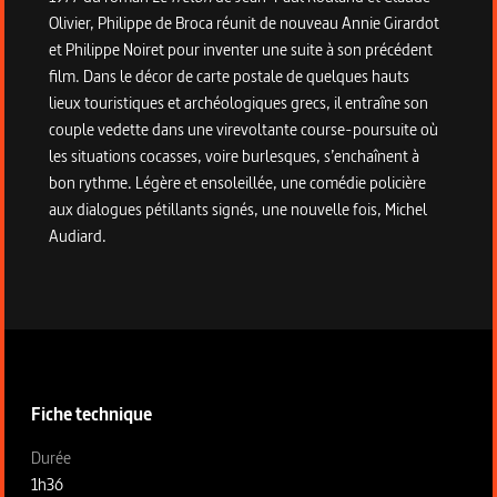
Olivier, Philippe de Broca réunit de nouveau Annie Girardot
et Philippe Noiret pour inventer une suite à son précédent
film. Dans le décor de carte postale de quelques hauts
lieux touristiques et archéologiques grecs, il entraîne son
couple vedette dans une virevoltante course-poursuite où
les situations cocasses, voire burlesques, s’enchaînent à
bon rythme. Légère et ensoleillée, une comédie policière
aux dialogues pétillants signés, une nouvelle fois, Michel
Audiard.
Informations techniques du programme
Fiche technique
Fiche technique section gauche
Durée
1h36