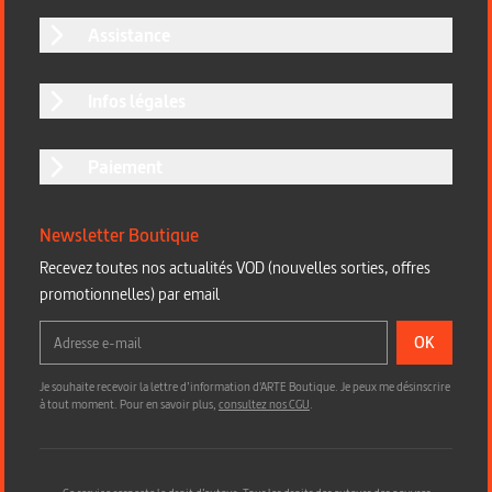
Assistance
Infos légales
Paiement
Newsletter Boutique
Recevez toutes nos actualités VOD (nouvelles sorties, offres
promotionnelles) par email
OK
Je souhaite recevoir la lettre d’information d'ARTE Boutique. Je peux me désinscrire
à tout moment. Pour en savoir plus,
consultez nos CGU
.