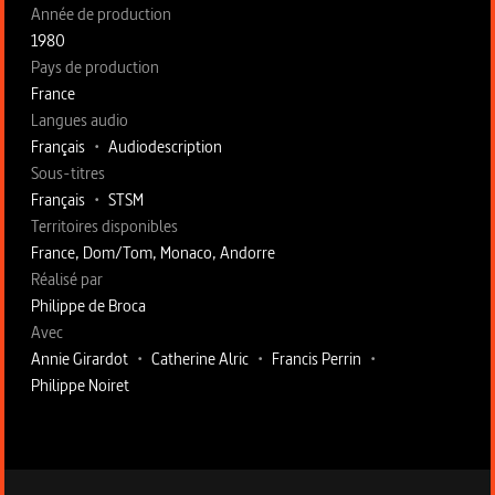
Année de production
1980
Pays de production
France
Langues audio
Français
•
Audiodescription
Sous-titres
Français
•
STSM
Territoires disponibles
France, Dom/Tom, Monaco, Andorre
Fiche technique section droite
Réalisé par
Philippe de Broca
Avec
Annie Girardot
•
Catherine Alric
•
Francis Perrin
•
Philippe Noiret