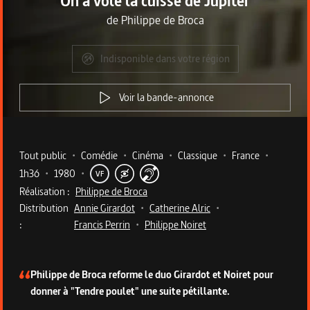
On a volé la cuisse de Jupiter
de
Philippe de Broca
Indisponible dans votre région
Voir la bande-annonce
Metadata du programme
Tout public
•
Comédie
•
Cinéma
•
Classique
•
France
•
1h36
•
1980
•
VF
Réalisation :
Philippe de Broca
Distribution
Annie Girardot
•
Catherine Alric
•
:
Francis Perrin
•
Philippe Noiret
Description du programme
Philippe de Broca reforme le duo Girardot et Noiret pour
donner à "Tendre poulet" une suite pétillante.