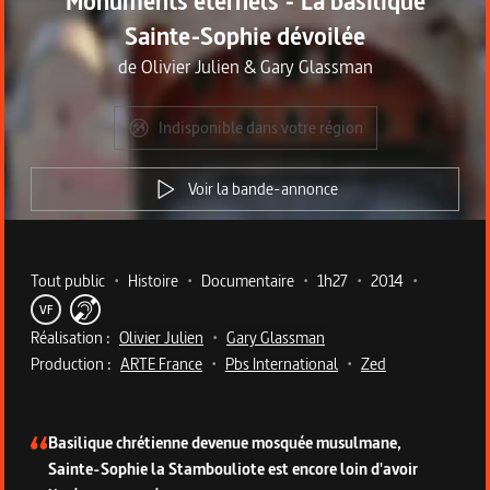
Monuments éternels - La basilique
Sainte-Sophie dévoilée
de
Olivier Julien
&
Gary Glassman
Indisponible dans votre région
Voir la bande-annonce
Metadata du programme
Tout public
•
Histoire
•
Documentaire
•
1h27
•
2014
•
VF
Réalisation :
Olivier Julien
•
Gary Glassman
Production :
ARTE France
•
Pbs International
•
Zed
Description du programme
Basilique chrétienne devenue mosquée musulmane,
Sainte-Sophie la Stambouliote est encore loin d'avoir