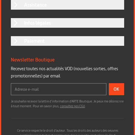
Assistance
Infos légales
Paiement
Newsletter Boutique
Recevez toutes nos actualités VOD (nouvelles sorties, offres
promotionnelles) par email
OK
Je souhaite recevoir la lettre d’information d'ARTE Boutique. Je peux me désinscrire
à tout moment. Pour en savoir plus,
consultez nos CGU
.
Ce service respecte le droit d’auteur. Tous les droits des auteurs des oeuvres