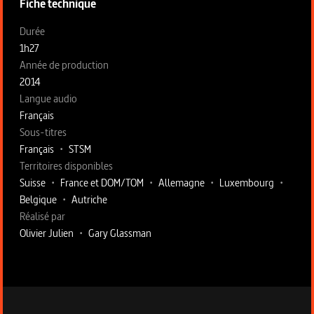
Fiche technique
Fiche technique section gauche
Durée
1h27
Année de production
2014
Langue audio
Français
Sous-titres
Français
•
STSM
Territoires disponibles
Suisse
•
France et DOM/TOM
•
Allemagne
•
Luxembourg
•
Belgique
•
Autriche
Fiche technique section droite
Réalisé par
Olivier Julien
•
Gary Glassman