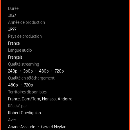
Fiche technique section gauche
Durée
1h37
Année de production
1997
Pays de production
France
Langue audio
Français
Qualité streaming
240p
•
360p
•
480p
•
720p
Qualité en téléchargement
480p
•
720p
Territoires disponibles
France, Dom/Tom, Monaco, Andorre
Fiche technique section droite
Réalisé par
Robert Guédiguian
Avec
Ariane Ascaride
•
Gérard Meylan