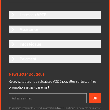
Le réseau ARTE
Assistance
Infos légales
Paiement
Newsletter Boutique
Recevez toutes nos actualités VOD (nouvelles sorties, offres
promotionnelles) par email
OK
Je souhaite recevoir la lettre d’information d'ARTE Boutique. Je peux me désinscrire