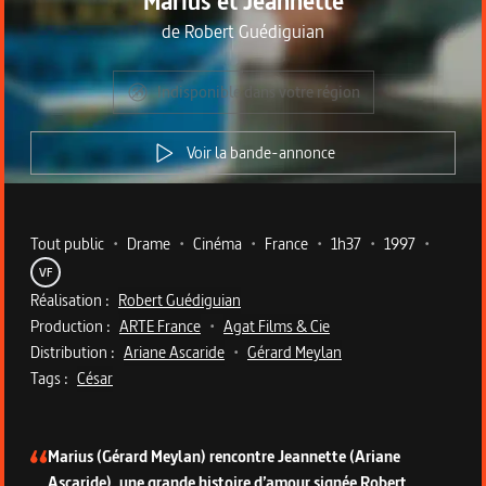
Marius et Jeannette
de
Robert Guédiguian
Indisponible dans votre région
Voir la bande-annonce
Metadata du programme
Tout public
•
Drame
•
Cinéma
•
France
•
1h37
•
1997
•
VF
Réalisation :
Robert Guédiguian
Production :
ARTE France
•
Agat Films & Cie
Distribution :
Ariane Ascaride
•
Gérard Meylan
Tags :
César
Description du programme
Marius (Gérard Meylan) rencontre Jeannette (Ariane
Ascaride), une grande histoire d’amour signée Robert