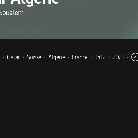
 Soualem
ponible dans votre région
•
Qatar
•
Suisse
•
Algérie
•
France
•
1h12
•
2021
•
VF
me
tite-fille d'immigrés algériens, raconte l'exil.
ina, Aïcha et Mabrouk, ont décidé de se séparer. Ensemble i