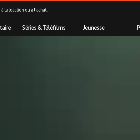
 la location ou à l’achat.
aire
Séries & Téléfilms
Jeunesse
P