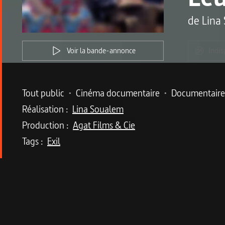
de
Lina
Voir la bande-annonce
Indis
Metadata du programme
Tout public
•
Cinéma documentaire
•
Documentaire
Réalisation :
Lina Soualem
Production :
Agat Films & Cie
Tags :
Exil
Description du program
Dans un documentaire délicat et tendre, Lina, pe
Après 62 ans de mariage, les grands-parents de L