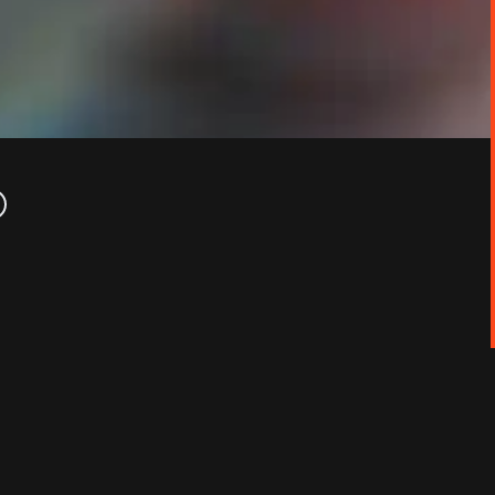
ls étaient venus d’Algérie en Auvergne, à