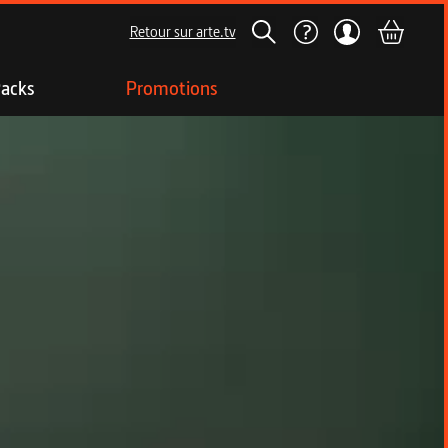
Retour sur arte.tv
acks
Promotions