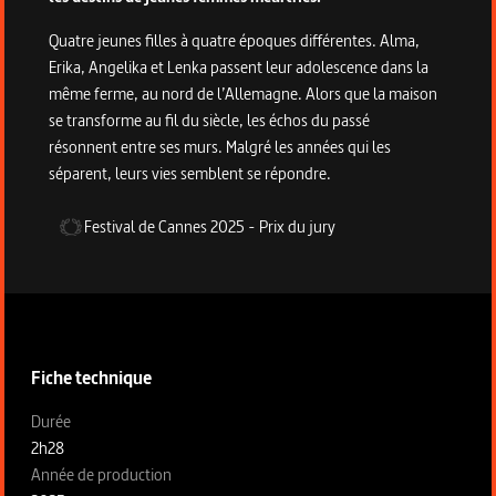
Quatre jeunes filles à quatre époques différentes. Alma,
Erika, Angelika et Lenka passent leur adolescence dans la
même ferme, au nord de l’Allemagne. Alors que la maison
se transforme au fil du siècle, les échos du passé
résonnent entre ses murs. Malgré les années qui les
séparent, leurs vies semblent se répondre.
Festival de Cannes
2025
-
Prix du jury
Informations techniques du programme
Fiche technique
Fiche technique section gauche
Durée
2h28
Année de production