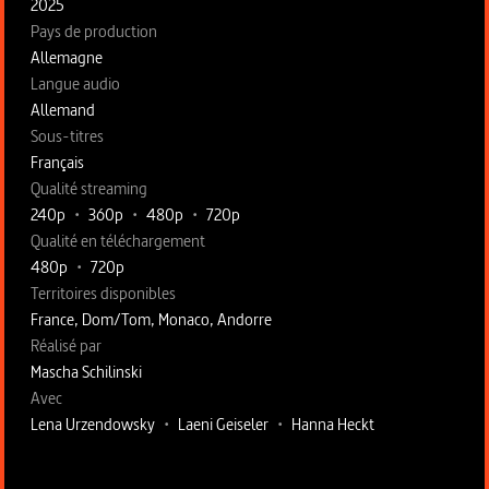
2025
Pays de production
Allemagne
Langue audio
Allemand
Sous-titres
Français
Qualité streaming
240p
•
360p
•
480p
•
720p
Qualité en téléchargement
480p
•
720p
Territoires disponibles
France, Dom/Tom, Monaco, Andorre
Fiche technique section droite
Réalisé par
Mascha Schilinski
Avec
Lena Urzendowsky
•
Laeni Geiseler
•
Hanna Heckt