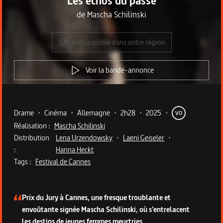
Les échos du passé
de
Mascha Schilinski
Indisponible dans votre région
Voir la bande-annonce
Metadata du programme
Drame
•
Cinéma
•
Allemagne
•
2h28
•
2025
•
VO
Réalisation :
Mascha Schilinski
Distribution
Lena Urzendowsky
•
Laeni Geiseler
•
:
Hanna Heckt
Tags :
Festival de Cannes
Description du programme
Prix du Jury à Cannes, une fresque troublante et
envoûtante signée Mascha Schilinski, où s’entrelacent
les destins de jeunes femmes meurtries.