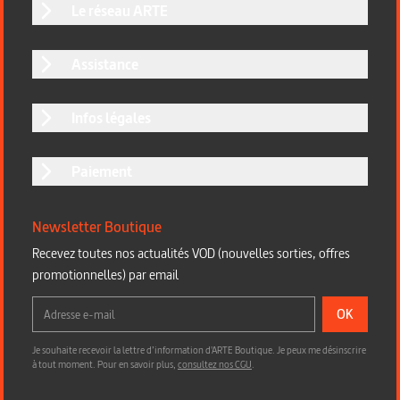
Le réseau ARTE
Assistance
Infos légales
Paiement
Newsletter Boutique
Recevez toutes nos actualités VOD (nouvelles sorties, offres
promotionnelles) par email
OK
Je souhaite recevoir la lettre d’information d'ARTE Boutique. Je peux me désinscrire
à tout moment. Pour en savoir plus,
consultez nos CGU
.