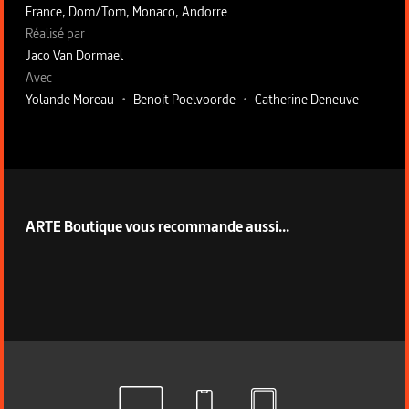
France, Dom/Tom, Monaco, Andorre
Fiche technique section droite
Réalisé par
Jaco Van Dormael
Avec
Yolande Moreau
•
Benoit Poelvoorde
•
Catherine Deneuve
ARTE Boutique vous recommande aussi...