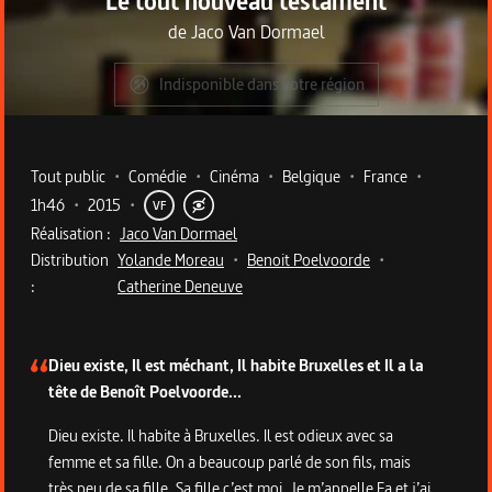
Le tout nouveau testament
de
Jaco Van Dormael
Indisponible dans votre région
Metadata du programme
Tout public
•
Comédie
•
Cinéma
•
Belgique
•
France
•
1h46
•
2015
•
VF
Réalisation :
Jaco Van Dormael
Distribution
Yolande Moreau
•
Benoit Poelvoorde
•
:
Catherine Deneuve
Description du programme
Dieu existe, Il est méchant, Il habite Bruxelles et Il a la
tête de Benoît Poelvoorde...
Dieu existe. Il habite à Bruxelles. Il est odieux avec sa
femme et sa fille. On a beaucoup parlé de son fils, mais
très peu de sa fille. Sa fille c’est moi. Je m’appelle Ea et j’ai