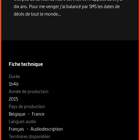
dix ans. Pour me venger j’ai balancé par SMS les dates de
décès de tout le monde…
Informations techniques du programme
Fiche technique
Fiche technique section gauche
Durée
1h46
Année de production
2015
Pays de production
Belgique
•
France
Langues audio
Français
•
Audiodescription
Territoires disponibles