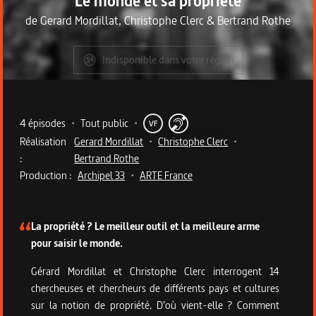
Le monde et sa propriété
de
Gerard Mordillat
,
Christophe Clerc
&
Bertrand Rothe
Indisponible dans votre région
Metadata du programme
4 épisodes
•
Tout public
•
VF
Réalisation
Gerard Mordillat
•
Christophe Clerc
•
:
Bertrand Rothe
Production :
Archipel 33
•
ARTE France
Description de la série
La propriété ? Le meilleur outil et la meilleure arme
pour saisir le monde.
Gérard Mordillat et Christophe Clerc interrogent 14
chercheuses et chercheurs de différents pays et cultures
sur la notion de propriété. D’où vient-elle ? Comment