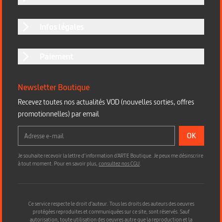
Infos légales
Paiement
Newsletter Boutique
Recevez toutes nos actualités VOD (nouvelles sorties, offres
promotionnelles) par email
OK
Je souhaite recevoir la lettre d’information d'ARTE Boutique. Je peux me désinscrire
à tout moment. Pour en savoir plus,
consultez nos CGU
.
Ce service respecte le droit d’auteur. Tous les droits des auteurs des oeuvres
protégées reproduites et communiquées sur ce site, sont réservés. Sauf
autorisation, toute utilisation des oeuvres autre que la reproduction et la