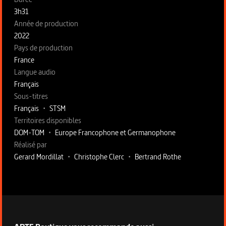
3h31
Année de production
2022
Pays de production
France
Langue audio
Français
Sous-titres
Français
•
STSM
Territoires disponibles
DOM-TOM
•
Europe Francophone et Germanophone
Fiche technique section droite
Réalisé par
Gerard Mordillat
•
Christophe Clerc
•
Bertrand Rothe