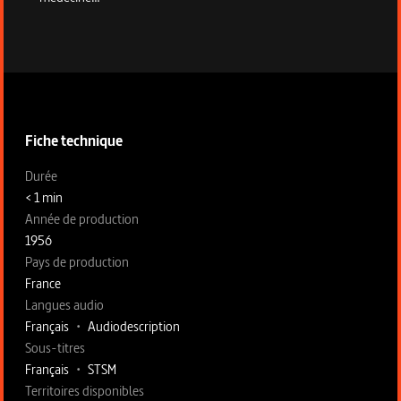
Informations techniques du programme
Fiche technique
Fiche technique section gauche
Durée
< 1 min
Année de production
1956
Pays de production
France
Langues audio
Français
•
Audiodescription
Sous-titres
Français
•
STSM
Territoires disponibles