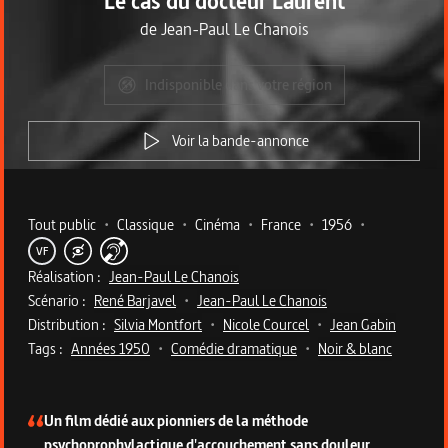
Le cas du docteur Laurent
de
Jean-Paul Le Chanois
Indisponible dans votre région
Voir la bande-annonce
Metadata du programme
Tout public
•
Classique
•
Cinéma
•
France
•
1956
•
VF
Réalisation :
Jean-Paul Le Chanois
Scénario :
René Barjavel
•
Jean-Paul Le Chanois
Distribution :
Silvia Montfort
•
Nicole Courcel
•
Jean Gabin
Tags :
Années 1950
•
Comédie dramatique
•
Noir & blanc
Description du programme
Un film dédié aux pionniers de la méthode
psychoprophylactique d'accouchement sans douleur,