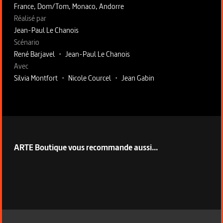
France, Dom/Tom, Monaco, Andorre
Fiche technique section droite
Réalisé par
Jean-Paul Le Chanois
Scénario
René Barjavel
•
Jean-Paul Le Chanois
Avec
Silvia Montfort
•
Nicole Courcel
•
Jean Gabin
ARTE Boutique vous recommande aussi...