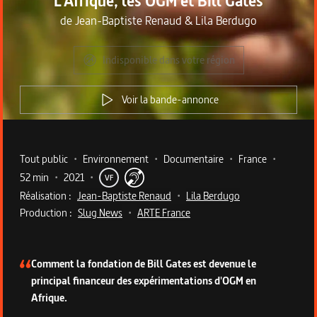
L'Afrique, les OGM et Bill Gates
de
Jean-Baptiste Renaud
&
Lila Berdugo
Indisponible dans votre région
Voir la bande-annonce
Metadata du programme
Tout public
•
Environnement
•
Documentaire
•
France
•
52 min
•
2021
•
VF
Réalisation :
Jean-Baptiste Renaud
•
Lila Berdugo
Production :
Slug News
•
ARTE France
Description du programme
Comment la fondation de Bill Gates est devenue le
principal financeur des expérimentations d'OGM en
Afrique.