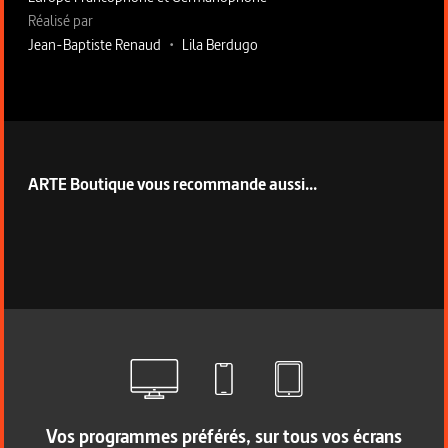
Fiche technique section droite
Réalisé par
Jean-Baptiste Renaud
•
Lila Berdugo
ARTE Boutique vous recommande aussi...
Vos programmes préférés, sur tous vos écrans