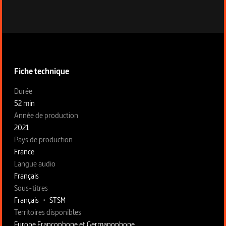
Informations techniques du programme
Fiche technique
Fiche technique section gauche
Durée
52 min
Année de production
2021
Pays de production
France
Langue audio
Français
Sous-titres
Français
•
STSM
Territoires disponibles
Europe Francophone et Germanophone