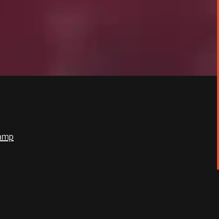
hamp
harnel où se mêlent amour et détresse.
bu d’enfants. En tout, elle en a neuf, qu’elle