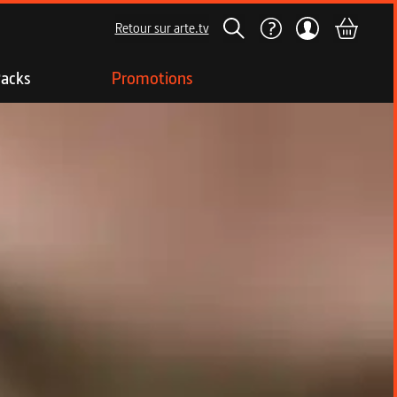
Retour sur arte.tv
acks
Promotions