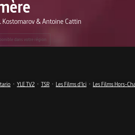
 mère
l Kostomarov
&
Antoine Cattin
ponible dans votre région
tario
YLE TV2
TSR
Les Films d'Ici
Les Films Hors-C
•
•
•
•
me
leur force de survie et leur tribu d’enfants. Un portrait c
on de Novgorod, dans le nord de la Russie, pour élever sa tri