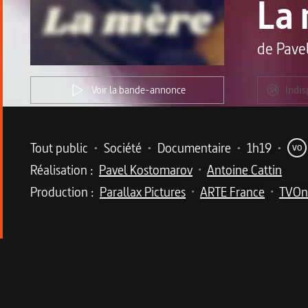
La
de
Pave
Voir la bande-annonce
Indis
Metadata du programme
Tout public
•
Société
•
Documentaire
•
1h19
•
VO
Réalisation :
Pavel Kostomarov
Antoine Cattin
•
Production :
Parallax Pictures
ARTE France
TVOn
•
•
Description du program
Liouba la kolkhozienne, sa fille aînée Alessia, 
Liouba, 48 ans, trime dans un kolkhoze de la régi