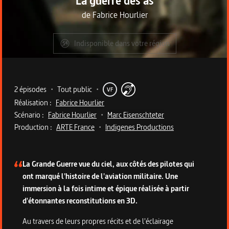
La guerre des as
de
Fabrice Hourlier
Indisponible dans votre région
Metadata du programme
2 épisodes
•
Tout public
•
VF
Réalisation :
Fabrice Hourlier
Scénario :
Fabrice Hourlier
•
Marc Eisenschteter
Production :
ARTE France
•
Indigenes Productions
Description de la série
La Grande Guerre vue du ciel, aux côtés des pilotes qui
ont marqué l'histoire de l'aviation militaire. Une
immersion à la fois intime et épique réalisée à partir
d'étonnantes reconstitutions en 3D.
Au travers de leurs propres récits et de l'éclairage