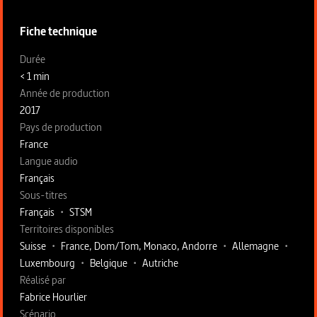
Fiche technique
Fiche technique section gauche
Durée
< 1 min
Année de production
2017
Pays de production
France
Langue audio
Français
Sous-titres
Français
•
STSM
Territoires disponibles
Suisse
•
France, Dom/Tom, Monaco, Andorre
•
Allemagne
•
Luxembourg
•
Belgique
•
Autriche
Fiche technique section droite
Réalisé par
Fabrice Hourlier
Scénario