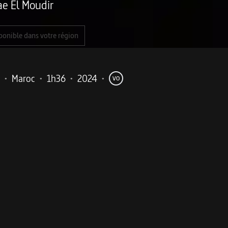
e El Moudir
ponible dans votre région
•
Maroc
•
1h36
•
2024
•
VO
me
inventivité formelle qui raconte une page noire de l’Hist
cherche à démêler les mensonges qui se transmettent dans s
es proches, elle rejoue sa propre histoire. C'est alors que l