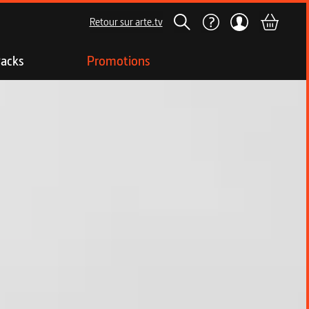
Retour sur arte.tv
acks
Promotions