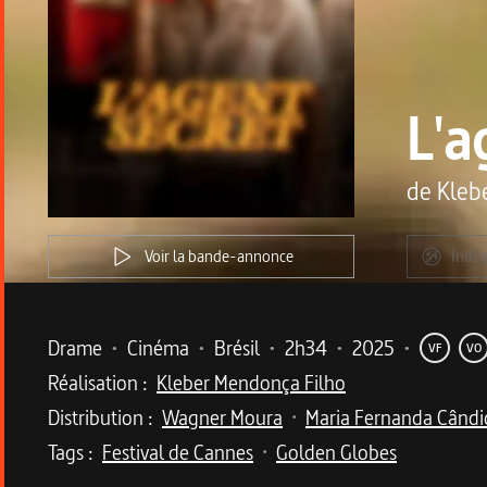
L'a
de
Kleb
Voir la bande-annonce
Indis
Metadata du programme
Drame
•
Cinéma
•
Brésil
•
2h34
•
2025
•
VF
VO
Réalisation :
Kleber Mendonça Filho
Distribution :
Wagner Moura
Maria Fernanda Când
•
Tags :
Festival de Cannes
Golden Globes
•