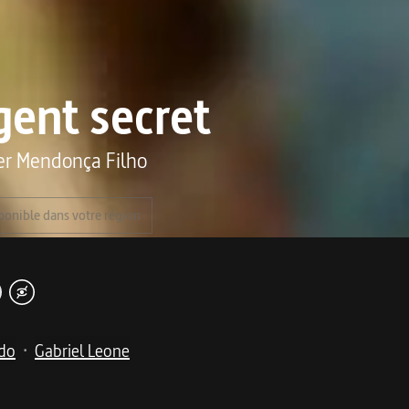
gent secret
er Mendonça Filho
ponible dans votre région
ido
Gabriel Leone
•