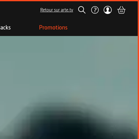
Retour sur arte.tv
acks
Promotions