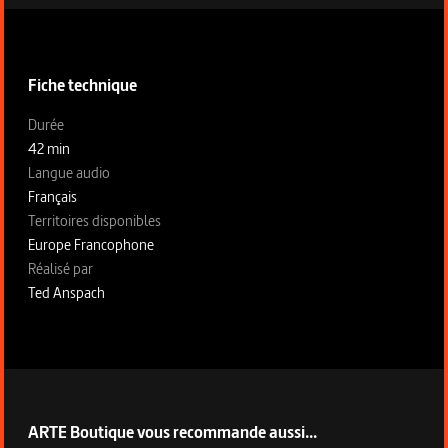
Informations techniques du programme
Fiche technique
Fiche technique section gauche
Durée
42 min
Langue audio
Français
Territoires disponibles
Europe Francophone
Fiche technique section droite
Réalisé par
Ted Anspach
ARTE Boutique vous recommande aussi...