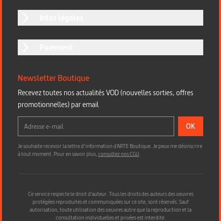
Infos légales
Paiement
Newsletter Boutique
Recevez toutes nos actualités VOD (nouvelles sorties, offres
promotionnelles) par email
OK
Je souhaite recevoir la lettre d’information d'ARTE Boutique. Je peux me désinscrire
à tout moment. Pour en savoir plus,
consultez nos CGU
.
Ce service respecte le droit d’auteur. Tous les droits des auteurs des oeuvres
protégées reproduites et communiquées sur ce site, sont réservés. Sauf
autorisation, toute utilisation des oeuvres autre que la reproduction et la
consultation individuelles et privées est interdite.