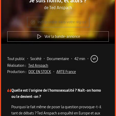
Je suis homo, et alors ?
de
Ted Anspach
Indisponible dans votre région
Voir la bande-annonce
Metadata du programme
Tout public
•
Société
•
Documentaire
•
42 min
•
VF
Réalisation :
Ted Anspach
Production :
DOC EN STOCK
•
ARTE France
Description du programme
Quelle est l'origine de l'homosexualité ? Naît-on homo
ou le devient-on ?
Pourquoi le fait même de poser la question provoque-t-il
tant de débats ? Ted Anspach a enquêté en Europe et aux