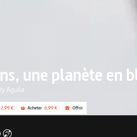
ns, une planète en b
ry Aguila
2,99 €
Acheter
6,99 €
Offrir