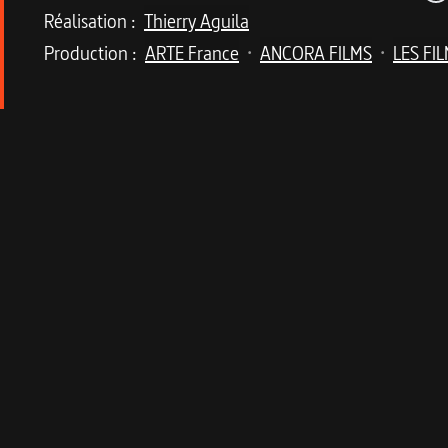
Réalisation :
Thierry Aguila
Production :
ARTE France
ANCORA FILMS
LES FI
•
•
Description du program
Le monde vu au travers du blue-jean, vêtement universel e
En 2000, dans une mine d'argent abandonnée, des étudiants ca
46 532 $ ! Cette histoire incroyable est un précipité de ce q
planétaire, unisexe et transgénérationnel, icône de la modern
politiques jusqu'à la mondialisation, le jean, dont la longévi
Informations techniques 
Fiche technique