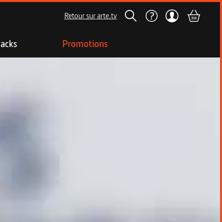
Retour sur arte.tv
acks
Promotions