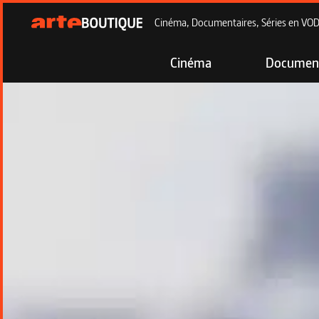
Cinéma, Documentaires, Séries en VOD à
Cinéma
Document