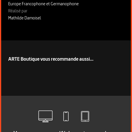
Europe Francophone et Germanophone
Fiche technique section droite
Réalisé par
Mathilde Damoisel
ARTE Boutique vous recommande aussi...