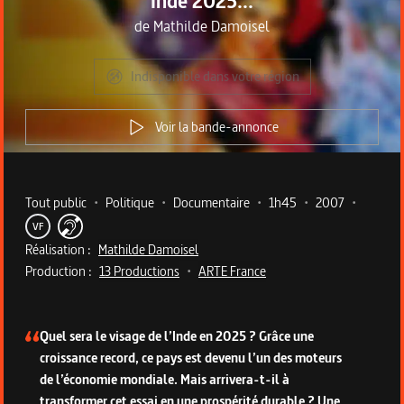
Inde 2025...
de
Mathilde Damoisel
Indisponible dans votre région
Voir la bande-annonce
Metadata du programme
Tout public
•
Politique
•
Documentaire
•
1h45
•
2007
•
VF
Réalisation :
Mathilde Damoisel
Production :
13 Productions
•
ARTE France
Description du programme
Quel sera le visage de l’Inde en 2025 ? Grâce une
croissance record, ce pays est devenu l’un des moteurs
de l’économie mondiale. Mais arrivera-t-il à
transformer cet essai en une prospérité durable ? Une