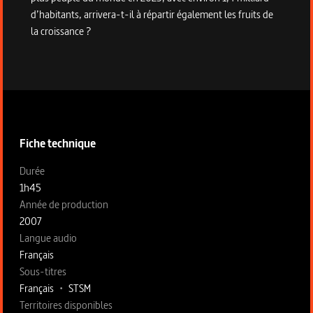
d’habitants, arrivera-t-il à répartir également les fruits de
la croissance ?
Informations techniques du programme
Fiche technique
Fiche technique section gauche
Durée
1h45
Année de production
2007
Langue audio
Français
Sous-titres
Français
•
STSM
Territoires disponibles