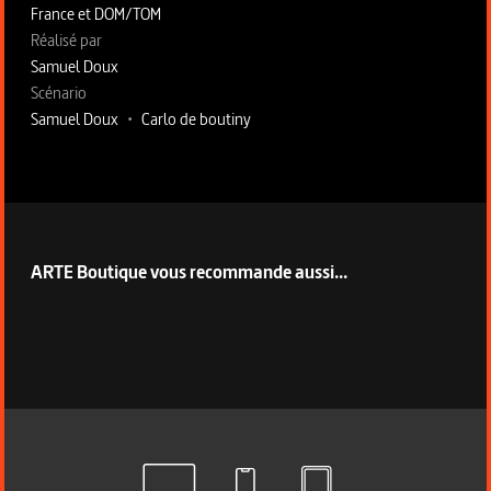
France et DOM/TOM
Fiche technique section droite
Réalisé par
Samuel Doux
Scénario
Samuel Doux
•
Carlo de boutiny
ARTE Boutique vous recommande aussi...