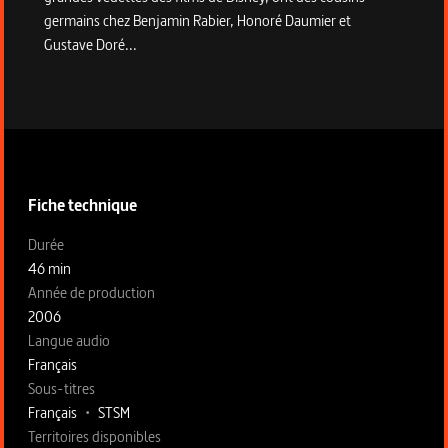
germains chez Benjamin Rabier, Honoré Daumier et
Gustave Doré...
Informations techniques du programme
Fiche technique
Fiche technique section gauche
Durée
46 min
Année de production
2006
Langue audio
Français
Sous-titres
Français
•
STSM
Territoires disponibles