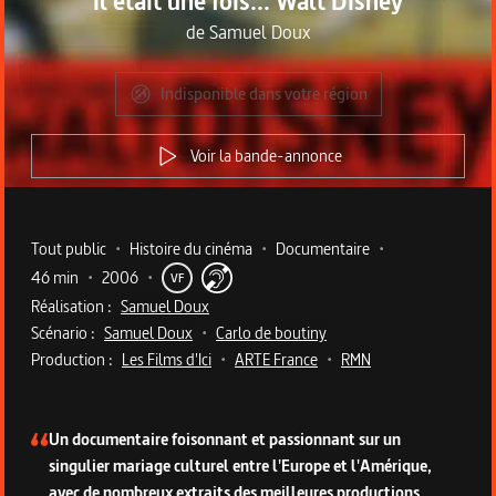
Il était une fois... Walt Disney
de
Samuel Doux
Indisponible dans votre région
Voir la bande-annonce
Metadata du programme
Tout public
•
Histoire du cinéma
•
Documentaire
•
46 min
•
2006
•
VF
Réalisation :
Samuel Doux
Scénario :
Samuel Doux
•
Carlo de boutiny
Production :
Les Films d'Ici
•
ARTE France
•
RMN
Description du programme
Un documentaire foisonnant et passionnant sur un
singulier mariage culturel entre l'Europe et l'Amérique,
avec de nombreux extraits des meilleures productions