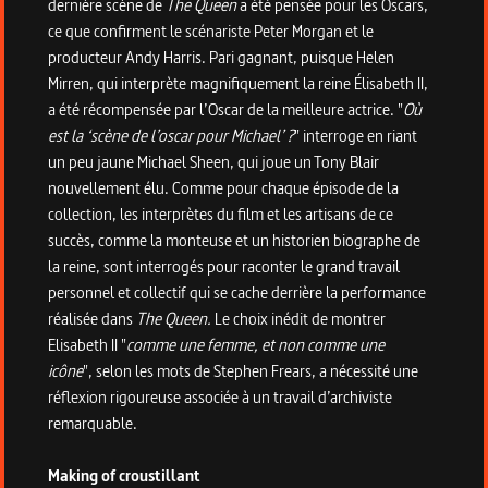
dernière scène de
The Queen
a été pensée pour les Oscars,
ce que confirment le scénariste Peter Morgan et le
producteur Andy Harris. Pari gagnant, puisque Helen
Mirren, qui interprète magnifiquement la reine Élisabeth II,
a été récompensée par l’Oscar de la meilleure actrice. "
Où
est la ‘scène de l’oscar pour Michael’ ?
" interroge en riant
un peu jaune Michael Sheen, qui joue un Tony Blair
nouvellement élu. Comme pour chaque épisode de la
collection, les interprètes du film et les artisans de ce
succès, comme la monteuse et un historien biographe de
la reine, sont interrogés pour raconter le grand travail
personnel et collectif qui se cache derrière la performance
réalisée dans
The Queen.
Le choix inédit de montrer
Elisabeth II "
comme une femme, et non comme une
icône
", selon les mots de Stephen Frears, a nécessité une
réflexion rigoureuse associée à un travail d’archiviste
remarquable.
Making of
croustillant