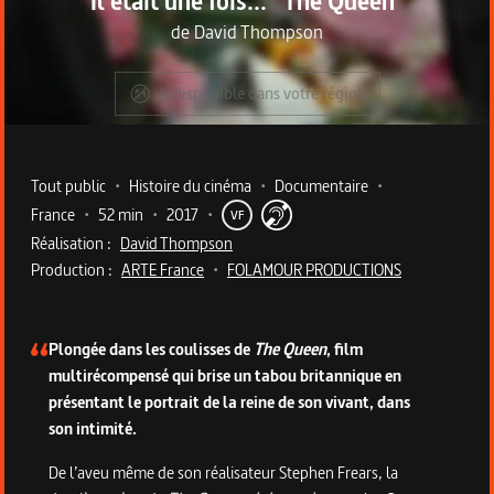
Il était une fois... "The Queen"
de
David Thompson
Indisponible dans votre région
Metadata du programme
Tout public
•
Histoire du cinéma
•
Documentaire
•
France
•
52 min
•
2017
•
VF
Réalisation :
David Thompson
Production :
ARTE France
•
FOLAMOUR PRODUCTIONS
Description du programme
Plongée dans les coulisses de
The Queen
, film
multirécompensé qui brise un tabou britannique en
présentant le portrait de la reine de son vivant, dans
son intimité.
De l’aveu même de son réalisateur Stephen Frears, la