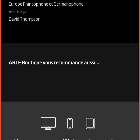
Europe Francophone et Germanophone
Fiche technique section droite
Réalisé par
David Thompson
ARTE Boutique vous recommande aussi...