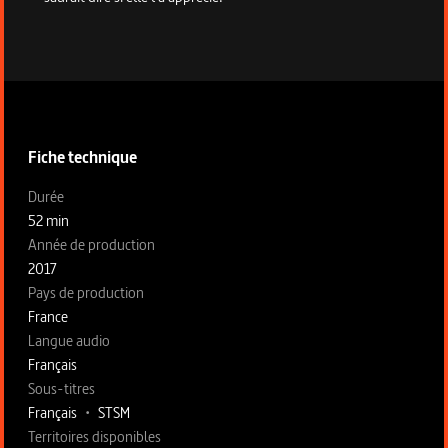
Informations techniques du programme
Fiche technique
Fiche technique section gauche
Durée
52 min
Année de production
2017
Pays de production
France
Langue audio
Français
Sous-titres
Français
•
STSM
Territoires disponibles