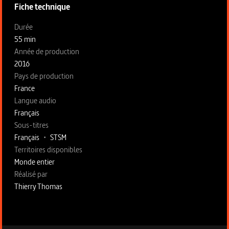
Fiche technique
Fiche technique section gauche
Durée
55 min
Année de production
2016
Pays de production
France
Langue audio
Français
Sous-titres
Français
•
STSM
Territoires disponibles
Monde entier
Fiche technique section droite
Réalisé par
Thierry Thomas