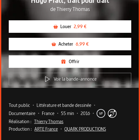
Hugo Pratt, trait pour trait
de
Thierry Thomas
Louer
2,99 €
Acheter
6,99 €
Offrir
Voir la bande-annonce
Metadata du programme
Tout public
•
Littérature et bande dessinée
•
Documentaire
•
France
•
55 min
•
2016
•
VF
Réalisation :
Thierry Thomas
Production :
ARTE France
•
QUARK PRODUCTIONS
Description du programme