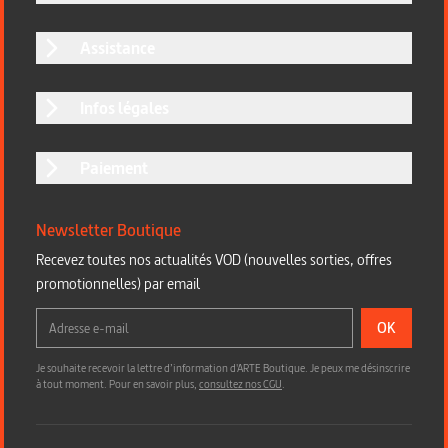
Assistance
Infos légales
Paiement
Newsletter Boutique
Recevez toutes nos actualités VOD (nouvelles sorties, offres
promotionnelles) par email
OK
Je souhaite recevoir la lettre d’information d'ARTE Boutique. Je peux me désinscrire
à tout moment. Pour en savoir plus,
consultez nos CGU
.