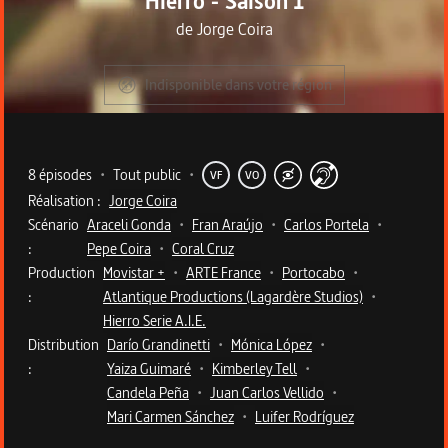
Hierro - Saison 1
de
Jorge Coira
Indisponible dans votre région
Metadata du programme
8 épisodes
•
Tout public
•
VF
VO
Réalisation :
Jorge Coira
Scénario
Araceli Gonda
•
Fran Araújo
•
Carlos Portela
•
:
Pepe Coira
•
Coral Cruz
Production
Movistar +
•
ARTE France
•
Portocabo
•
:
Atlantique Productions (Lagardère Studios)
•
Hierro Serie A.I.E.
Distribution
Darío Grandinetti
•
Mónica López
•
:
Yaiza Guimaré
•
Kimberley Tell
•
Candela Peña
•
Juan Carlos Vellido
•
Mari Carmen Sánchez
•
Luifer Rodríguez