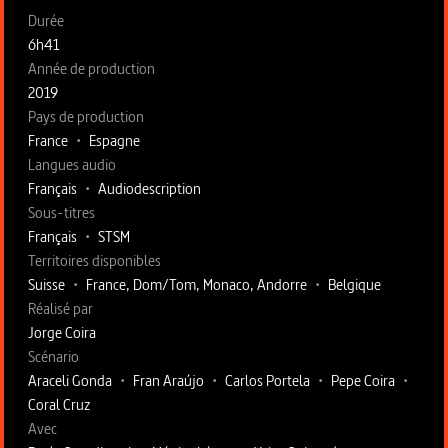
Fiche technique section gauche
Durée
6h41
Année de production
2019
Pays de production
France
•
Espagne
Langues audio
Français
•
Audiodescription
Sous-titres
Français
•
STSM
Territoires disponibles
Suisse
•
France, Dom/Tom, Monaco, Andorre
•
Belgique
Fiche technique section droite
Réalisé par
Jorge Coira
Scénario
Araceli Gonda
•
Fran Araújo
•
Carlos Portela
•
Pepe Coira
•
Coral Cruz
Avec