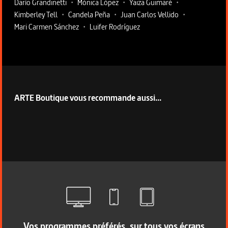
Darío Grandinetti
•
Mónica López
•
Yaiza Guimaré
•
Kimberley Tell
•
Candela Peña
•
Juan Carlos Vellido
•
Mari Carmen Sánchez
•
Luifer Rodríguez
ARTE Boutique vous recommande aussi...
Vos programmes préférés, sur tous vos écrans