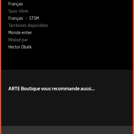
Français
Sous-titres
Français
•
STSM
Territoires disponibles
Monde entier
Fiche technique section droite
Réalisé par
Hector Obalk
ARTE Boutique vous recommande aussi...