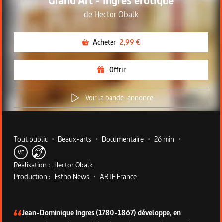
Grand'Art - Ingres érotique
de
Hector Obalk
Acheter
2,99 €
Offrir
Voir la bande-annonce
Metadata du programme
Tout public
•
Beaux-arts
•
Documentaire
•
26 min
•
VF
Réalisation :
Hector Obalk
Production :
Estho News
•
ARTE France
Description du programme
Jean-Dominique Ingres (1780-1867) développe, en