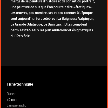
marge de sa peinture d'histoire et de son art du portrait,
une peinture de nus que l'on pourrait dire «érotiques».
Les œuvres, peu nombreuses et peu connues à l'époque,
sont aujourd'hui fort célèbres : La Baigneuse Valpinçon,
La Grande Odalisque, Le Bain turc...Elles comptent
parmi les tableaux les plus audacieux et énigmatiques
du 19e siècle.
Informations techniques du programme
Fiche technique
Fiche technique section gauche
Durée
26 min
Langue audio