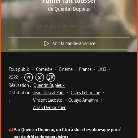
Fumer fait tousser
de
Quentin Dupieux
Indisponible dans votre région
Voir la bande-annonce
Metadata du programme
Tout public
•
Comédie
•
Cinéma
•
France
•
1h13
•
2022
•
VF
Réalisation :
Quentin Dupieux
Distribution
Jean-Pascal Zadi
•
Gilles Lellouche
•
:
Vincent Lacoste
•
Oulaya Amamra
•
Anaïs Demoustier
Description du programme
Par Quentin Dupieux, un film à sketches ubuesque porté
par de drôles de super-héros.