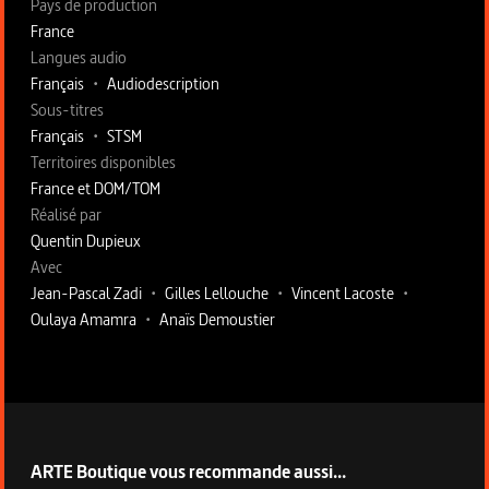
Pays de production
France
Langues audio
Français
•
Audiodescription
Sous-titres
Français
•
STSM
Territoires disponibles
France et DOM/TOM
Fiche technique section droite
Réalisé par
Quentin Dupieux
Avec
Jean-Pascal Zadi
•
Gilles Lellouche
•
Vincent Lacoste
•
Oulaya Amamra
•
Anaïs Demoustier
ARTE Boutique vous recommande aussi...