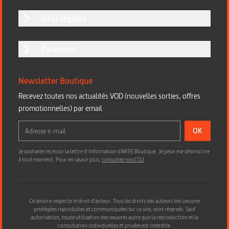
Infos légales
Paiement
Newsletter Boutique
Recevez toutes nos actualités VOD (nouvelles sorties, offres
promotionnelles) par email
OK
Je souhaite recevoir la lettre d’information d'ARTE Boutique. Je peux me désinscrire
à tout moment. Pour en savoir plus,
consultez nos CGU
.
Ce service respecte le droit d’auteur. Tous les droits des auteurs des oeuvres
protégées reproduites et communiquées sur ce site, sont réservés. Sauf
autorisation, toute utilisation des oeuvres autre que la reproduction et la
consultation individuelles et privées est interdite.