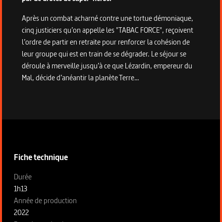
Après un combat acharné contre une tortue démoniaque,
cinq justiciers qu’on appelle les "TABAC FORCE", reçoivent
l’ordre de partir en retraite pour renforcer la cohésion de
leur groupe qui est en train de se dégrader. Le séjour se
déroule à merveille jusqu’à ce que Lézardin, empereur du
Mal, décide d’anéantir la planète Terre…
Informations techniques du programme
Fiche technique
Fiche technique section gauche
Durée
1h13
Année de production
2022