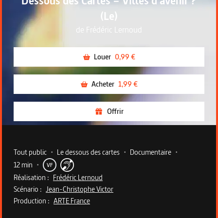
Dessous des Cartes – Villes d'avenir ?
(Le)
de
Frédéric Lernoud
Louer
0,99 €
Acheter
1,99 €
Offrir
Metadata du programme
Tout public
•
Le dessous des cartes
•
Documentaire
•
12 min
•
VF
Réalisation :
Frédéric Lernoud
Scénario :
Jean-Christophe Victor
Production :
ARTE France
Description du programme