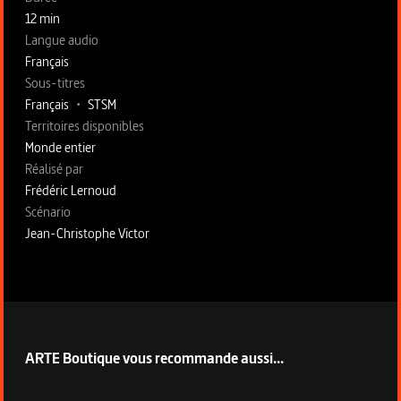
12 min
Langue audio
Français
Sous-titres
Français
•
STSM
Territoires disponibles
Monde entier
Fiche technique section droite
Réalisé par
Frédéric Lernoud
Scénario
Jean-Christophe Victor
ARTE Boutique vous recommande aussi...