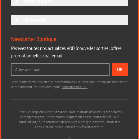
Infos légales
Paiement
Newsletter Boutique
Recevez toutes nos actualités VOD (nouvelles sorties, offres
promotionnelles) par email
OK
Je souhaite recevoir la lettre d’information d'ARTE Boutique. Je peux me désinscrire
à tout moment. Pour en savoir plus,
consultez nos CGU
.
Ce service respecte le droit d’auteur. Tous les droits des auteurs des oeuvres
protégées reproduites et communiquées sur ce site, sont réservés. Sauf
autorisation, toute utilisation des oeuvres autre que la reproduction et la
consultation individuelles et privées est interdite.