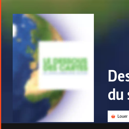
Des
du 
Louer