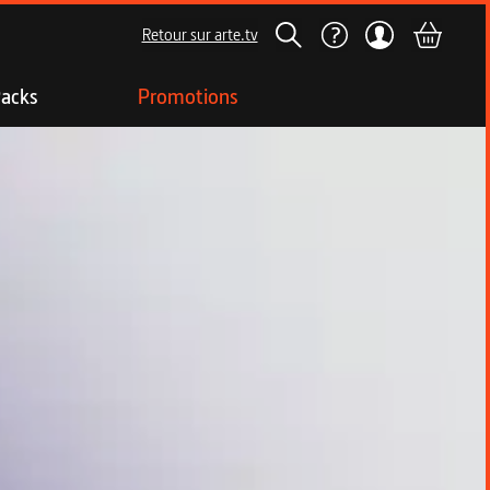
Retour sur arte.tv
acks
Promotions