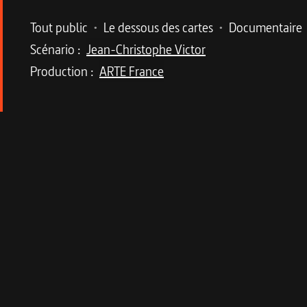
Metadata du programme
Tout public
•
Le dessous des cartes
•
Documentaire
Scénario :
Jean-Christophe Victor
Production :
ARTE France
Description du program
Après avoir analysé la géométrie variable du c
1945 et à sa réinvention selon des critères plu
Informations techniques 
Fiche technique