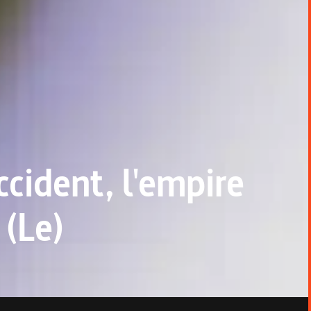
cident, l'empire
 (Le)