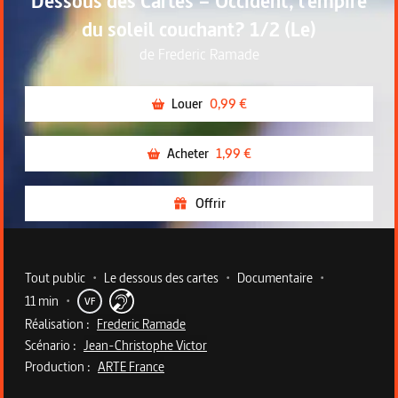
Dessous des Cartes – Occident, l'empire
du soleil couchant? 1/2 (Le)
de
Frederic Ramade
Louer
0,99 €
Acheter
1,99 €
Offrir
Metadata du programme
Tout public
•
Le dessous des cartes
•
Documentaire
•
11 min
•
VF
Réalisation :
Frederic Ramade
Scénario :
Jean-Christophe Victor
Production :
ARTE France
Description du programme