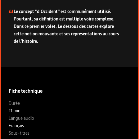
Le concept "d’Occident” est communément utilisé.
Pourtant, sa définition est multiple voire complexe.
Dans ce premier volet, Le dessous des cartes explore
cette notion mouvante et ses représentations au cours
de l’histoire.
Informations techniques du programme
Fiche technique
Fiche technique section gauche
Durée
11 min
Langue audio
Français
Sous-titres