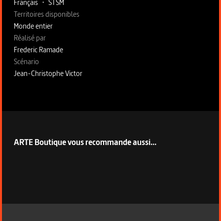
Français
•
STSM
Territoires disponibles
Monde entier
Fiche technique section droite
Réalisé par
Frederic Ramade
Scénario
Jean-Christophe Victor
ARTE Boutique vous recommande aussi...