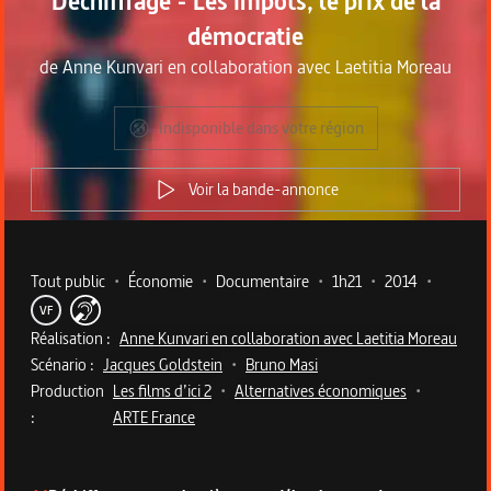
Déchiffrage - Les impôts, le prix de la
démocratie
de
Anne Kunvari en collaboration avec Laetitia Moreau
Indisponible dans votre région
Voir la bande-annonce
Metadata du programme
Tout public
•
Économie
•
Documentaire
•
1h21
•
2014
•
VF
Réalisation :
Anne Kunvari en collaboration avec Laetitia Moreau
Scénario :
Jacques Goldstein
•
Bruno Masi
Production
Les films d’ici 2
•
Alternatives économiques
•
:
ARTE France
Description du programme