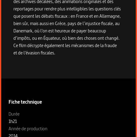
des archives décalées, des animations originales et des
reportages pour rendre plus intelligibles les questions clés
que posent les débats fiscaux : en France et en Allemagne,
bien sûr, mais aussi en Grèce, pays de l’injustice fiscale, au
Danemark, où l’on est heureux de payer beaucoup
d’impôts, ou en Équateur, où bien des choses ont changé.
Ce film décrypte également les mécanismes de la fraude
et de l’évasion fiscales.
Informations techniques du programme
Fiche technique
Fiche technique section gauche
Durée
1h21
Année de production
2014