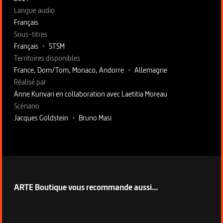
Langue audio
Français
Sous-titres
Français
•
STSM
Territoires disponibles
France, Dom/Tom, Monaco, Andorre
•
Allemagne
Fiche technique section droite
Réalisé par
Anne Kunvari en collaboration avec Laetitia Moreau
Scénario
Jacques Goldstein
•
Bruno Masi
ARTE Boutique vous recommande aussi...