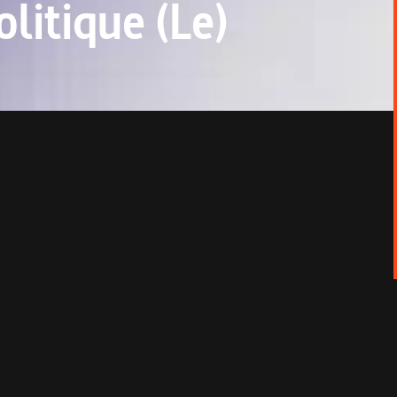
litique (Le)
 pourtant… En mai 2014, le gouvernement est
artes
s’interroge sur l’avenir de ce pays d’Asie