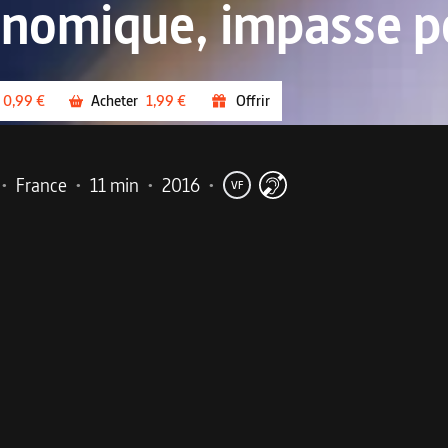
nomique, impasse po
0,99 €
Acheter
1,99 €
Offrir
•
France
•
11 min
•
2016
•
VF
me
ïlande ?
 et stable, la Thaïlande bénéficie d’un statut enviable, et
x ans plus tard, la dictature s’est installée.
Le dessous des c