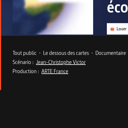
éco
Louer
Metadata du programme
Tout public
•
Le dessous des cartes
•
Documentaire
Scénario :
Jean-Christophe Victor
Production :
ARTE France
Description du program
Deux ans après le coup d'État, où en est la Tha
Destination touristique prisée, économie ouverte
renversé par un coup d’État militaire. Près de deu