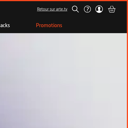
Retour sur arte.tv
acks
Promotions