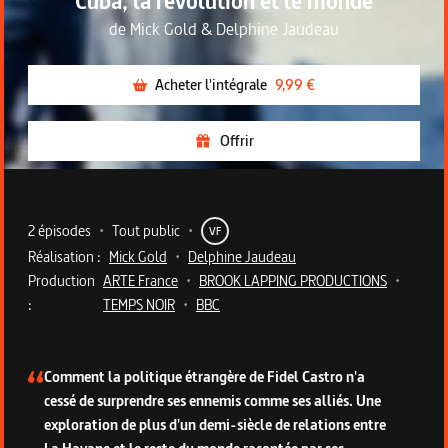
Cuba, la révolution et le monde
de
Mick Gold
&
Delphine Jaudeau
Acheter l'intégrale
9,99 €
Offrir
Metadata du programme
2 épisodes
•
Tout public
•
VF
Réalisation :
Mick Gold
•
Delphine Jaudeau
Production
ARTE France
•
BROOK LAPPING PRODUCTIONS
•
:
TEMPS NOIR
•
BBC
Description de la série
Comment la politique étrangère de Fidel Castro n'a
cessé de surprendre ses ennemis comme ses alliés. Une
exploration de plus d'un demi-siècle de relations entre