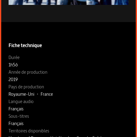
Épisode 2 - Les diplomates
Informations techniques de la série
Fiche technique
Fiche technique section gauche
Durée
1h56
Année de production
2019
Pays de production
Royaume-Uni
•
France
Langue audio
Français
Sous-titres
Français
Territoires disponibles