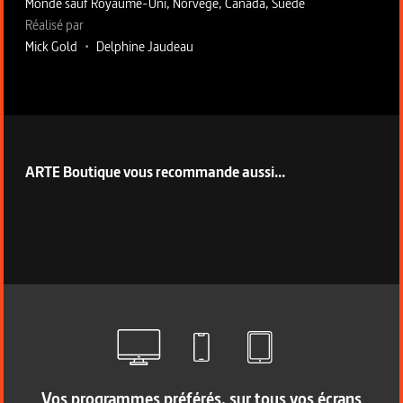
Monde sauf Royaume-Uni, Norvège, Canada, Suède
Fiche technique section droite
Réalisé par
Mick Gold
•
Delphine Jaudeau
ARTE Boutique vous recommande aussi...
Vos programmes préférés, sur tous vos écrans