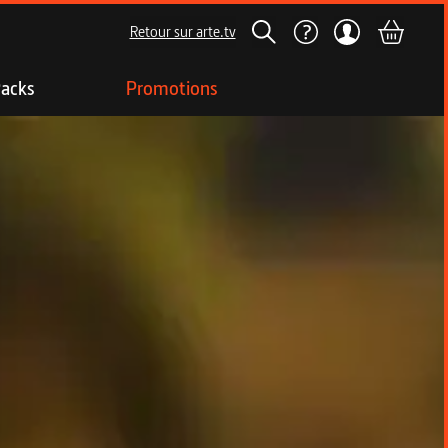
Retour sur arte.tv
acks
Promotions