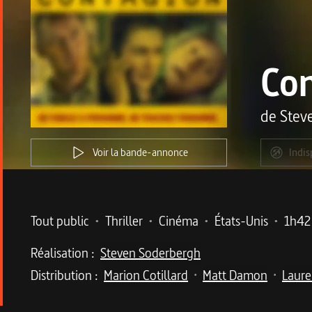
Co
de
Stev
Voir la bande-annonce
Indis
Metadata du programme
Tout public
•
Thriller
•
Cinéma
•
États-Unis
•
1h42
Réalisation :
Steven Soderbergh
Distribution :
Marion Cotillard
Matt Damon
Laure
•
•
Description du program