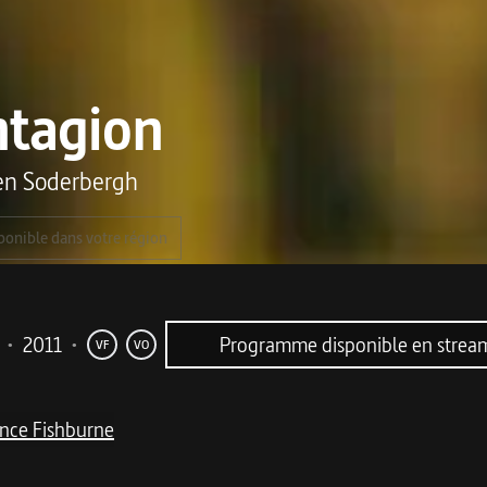
ntagion
en Soderbergh
ponible dans votre région
•
2011
•
Programme disponible en strea
VF
VO
nce Fishburne
me