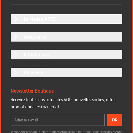
Le réseau ARTE
Assistance
Infos légales
Paiement
Newsletter Boutique
Recevez toutes nos actualités VOD (nouvelles sorties, offres
promotionnelles) par email
OK
Je souhaite recevoir la lettre d’information d'ARTE Boutique. Je peux me désinscrire