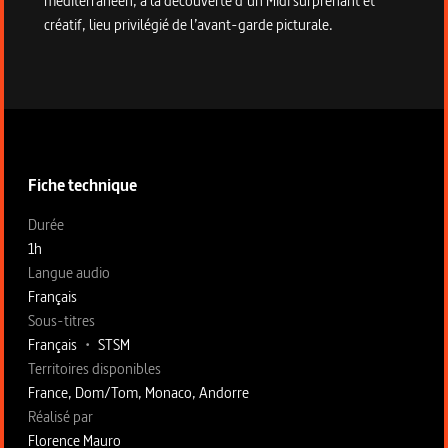
méditerranéen, à la découverte d’un Midi surprenant et
créatif, lieu privilégié de l’avant-garde picturale.
Informations techniques du programme
Fiche technique
Fiche technique section gauche
Durée
1h
Langue audio
Français
Sous-titres
Français
•
STSM
Territoires disponibles
France, Dom/Tom, Monaco, Andorre
Fiche technique section droite
Réalisé par
Florence Mauro