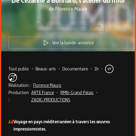
De Cézanne à Bonnard, l'atelier du midi
de
Florence Mauro
Indisponible dans votre région
Voir la bande-annonce
Metadata du programme
Tout public
•
Beaux-arts
•
Documentaire
•
1h
•
VF
Réalisation :
Florence Mauro
Production
ARTE France
•
RMN-Grand Palais
•
:
ZADIG PRODUCTIONS
Description du programme
Voyage en pays méditerranéen à travers les œuvres
impressionnistes.