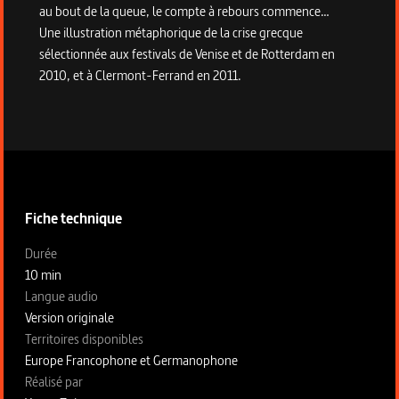
au bout de la queue, le compte à rebours commence…
Une illustration métaphorique de la crise grecque
sélectionnée aux festivals de Venise et de Rotterdam en
2010, et à Clermont-Ferrand en 2011.
Informations techniques du programme
Fiche technique
Fiche technique section gauche
Durée
10 min
Langue audio
Version originale
Territoires disponibles
Europe Francophone et Germanophone
Fiche technique section droite
Réalisé par