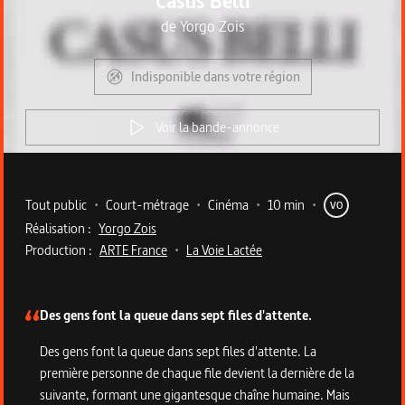
Casus Belli
de
Yorgo Zois
Indisponible dans votre région
Voir la bande-annonce
Metadata du programme
Tout public
•
Court-métrage
•
Cinéma
•
10 min
•
VO
Réalisation :
Yorgo Zois
Production :
ARTE France
•
La Voie Lactée
Description du programme
Des gens font la queue dans sept files d'attente.
Des gens font la queue dans sept files d'attente. La
première personne de chaque file devient la dernière de la
suivante, formant une gigantesque chaîne humaine. Mais