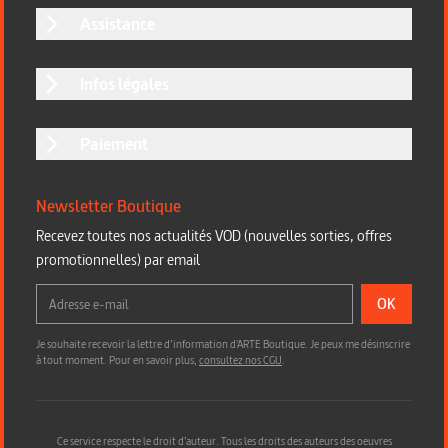
Assistance
Infos légales
Paiement
Newsletter Boutique
Recevez toutes nos actualités VOD (nouvelles sorties, offres
promotionnelles) par email
OK
Je souhaite recevoir la lettre d’information d'ARTE Boutique. Je peux me désinscrire
à tout moment. Pour en savoir plus,
consultez nos CGU
.
Ce service respecte le droit d’auteur. Tous les droits des auteurs des oeuvres