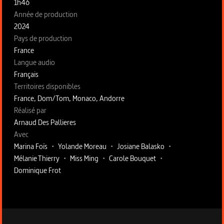
1h46
Année de production
2024
Pays de production
France
Langue audio
Français
Territoires disponibles
France, Dom/Tom, Monaco, Andorre
Fiche technique section droite
Réalisé par
Arnaud Des Pallieres
Avec
Marina Foïs
•
Yolande Moreau
•
Josiane Balasko
•
Mélanie Thierry
•
Miss Ming
•
Carole Bouquet
•
Dominique Frot