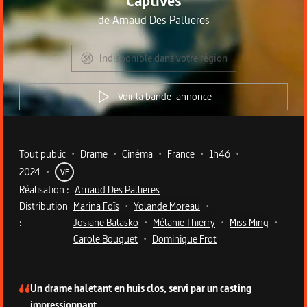
Captives
de
Arnaud Des Pallieres
Indisponible dans votre région
Voir la bande-annonce
Metadata du programme
Tout public
•
Drame
•
Cinéma
•
France
•
1h46
•
2024
•
VF
Réalisation :
Arnaud Des Pallieres
Distribution
Marina Foïs
•
Yolande Moreau
•
:
Josiane Balasko
•
Mélanie Thierry
•
Miss Ming
•
Carole Bouquet
•
Dominique Frot
Description du programme
Un drame haletant en huis clos, servi par un casting
impressionnant.